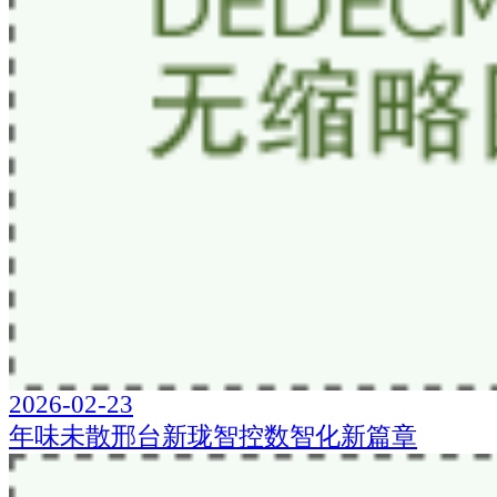
2026-02-23
年味未散邢台新珑智控数智化新篇章