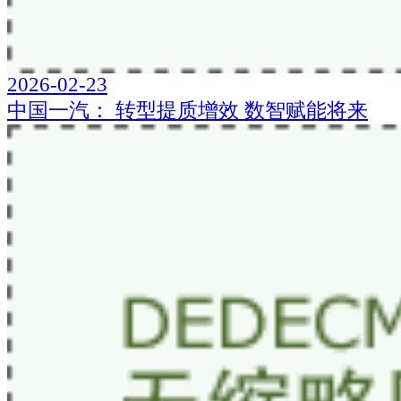
2026-02-23
中国一汽： 转型提质增效 数智赋能将来