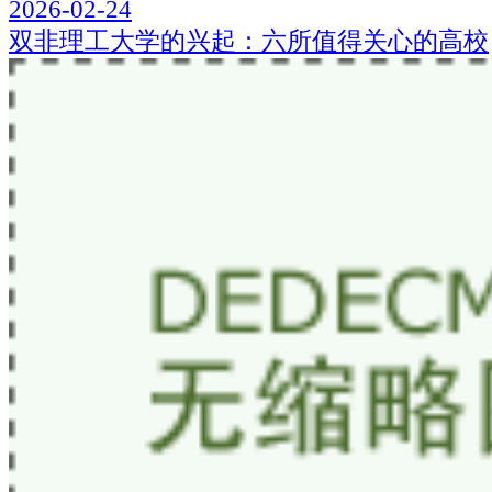
2026-02-24
双非理工大学的兴起：六所值得关心的高校