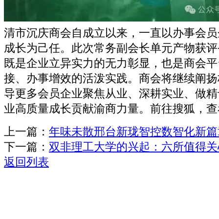
清市沉庆商会自成立以来，一直以办事会员
成长为己任。此次常务副会长单元产物获评
既是企业立异实力的无力彰显，也是商会平
接、办事增效的活泼实践。商会将继续阐扬
导更多会员企业聚焦从业、深耕实业、做精
业高质量成长贡献渝商力量。前往搜狐，查
上一篇：
年味未散邢台新珑智控数智化新篇
下一篇：
双非理工大学的兴起：六所值得关
返回列表
关于我们