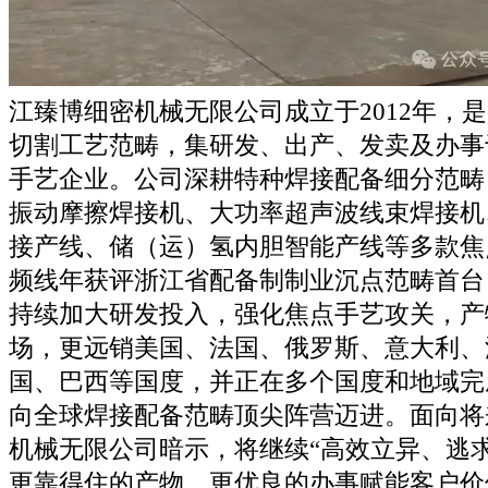
江臻博细密机械无限公司成立于2012年，
切割工艺范畴，集研发、出产、发卖及办事
手艺企业。公司深耕特种焊接配备细分范畴
振动摩擦焊接机、大功率超声波线束焊接机
接产线、储（运）氢内胆智能产线等多款焦
频线年获评浙江省配备制制业沉点范畴首台
持续加大研发投入，强化焦点手艺攻关，产
场，更远销美国、法国、俄罗斯、意大利、
国、巴西等国度，并正在多个国度和地域完
向全球焊接配备范畴顶尖阵营迈进。面向将
机械无限公司暗示，将继续“高效立异、逃
更靠得住的产物、更优良的办事赋能客户价