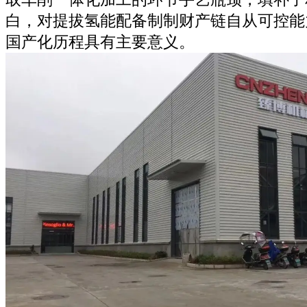
白，对提拔氢能配备制制财产链自从可控能
国产化历程具有主要意义。