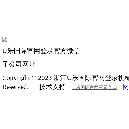
机械自动化
机械常识
联系我们
U乐国际官网登录官方微信
子公司网址
Copyright © 2023 浙江U乐国际官网登录机械 Al
Reserved.
技术支持：
网
U乐国际官网登录入口