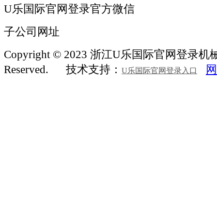
U乐国际官网登录官方微信
子公司网址
Copyright © 2023 浙江U乐国际官网登录机械 Al
Reserved.
技术支持：
网
U乐国际官网登录入口