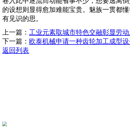
卷入此中逐流而动能省事不少，想要逃离倒
的设想则显得愈加难能宝贵。魅族一贯都懂
有见识的思。
上一篇：
工业元素取城市特色交融彰显劳动
下一篇：
欧泰机械申请一种齿轮加工成型设
返回列表
关于我们
机械自动化
机械常识
联系我们