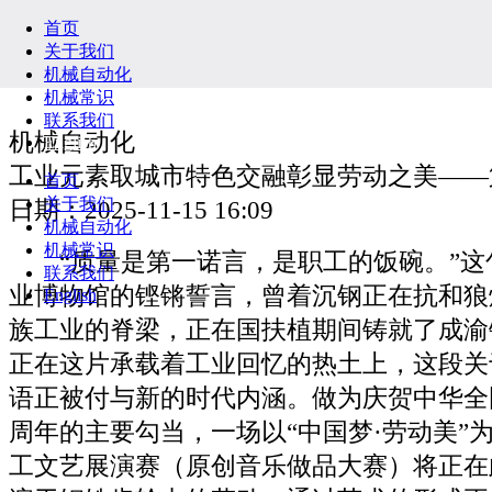
首页
关于我们
机械自动化
机械常识
联系我们
机械自动化
English
工业元素取城市特色交融彰显劳动之美——
首页
关于我们
日期：2025-11-15 16:09
机械自动化
机械常识
“质量是第一诺言，是职工的饭碗。”这
联系我们
业博物馆的铿锵誓言，曾着沉钢正在抗和狼
English
族工业的脊梁，正在国扶植期间铸就了成渝
正在这片承载着工业回忆的热土上，这段关
语正被付与新的时代内涵。做为庆贺中华全国
周年的主要勾当，一场以“中国梦·劳动美”
工文艺展演赛（原创音乐做品大赛）将正在