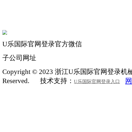
机械常识
联系我们
U乐国际官网登录官方微信
子公司网址
Copyright © 2023 浙江U乐国际官网登录机械 Al
Reserved.
技术支持：
网
U乐国际官网登录入口