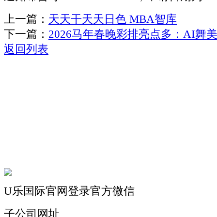
上一篇：
天天干天天日色 MBA智库
下一篇：
2026马年春晚彩排亮点多：AI舞
返回列表
关于我们
机械自动化
机械常识
联系我们
U乐国际官网登录官方微信
子公司网址