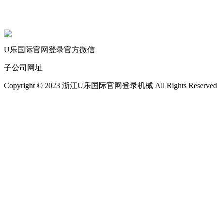
联系我们
U乐国际官网登录官方微信
子公司网址
Copyright © 2023 浙江U乐国际官网登录机械 All Rights Reserve