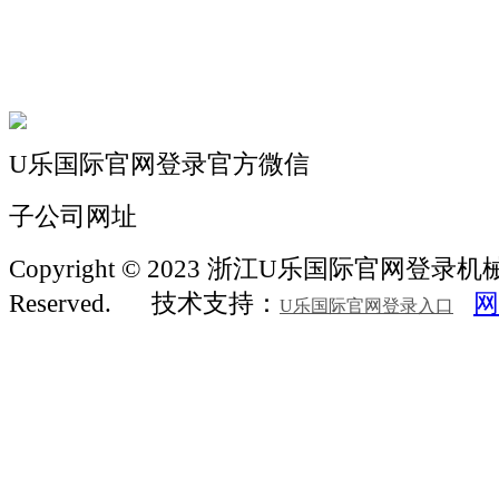
机械常识
联系我们
U乐国际官网登录官方微信
子公司网址
Copyright © 2023 浙江U乐国际官网登录机械 Al
Reserved.
技术支持：
网
U乐国际官网登录入口