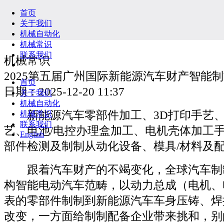
首页
关于我们
机械自动化
机械常识
联系我们
机械常识
English
2025第五届广州国际新能源汽车财产智能
首页
日期：2025-12-20 11:37
关于我们
机械自动化
新能源汽车零部件加工、3D打印手艺、
机械常识
联系我们
艺、电池/电控办理盒加工、电机壳体加工
English
部件检测及制制从动化设备、模具/材料及
跟着汽车财产的不竭变化，全球汽车制
构智能电动汽车范畴，以动力总成（电机、
表的零部件制制到新能源汽车车身压铸、焊
改变，一方面给制制配备企业带来挑和，别