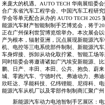
来庞大的机遇。AUTO TECH 华南展组委
合广东省汽车工程学会、中国汽车工程研究
学会等单元配合从办的 AUTO TECH 202
能源汽车财产智能制制手艺博览会，将于2025年
正在广州保利世贸博览馆举办。本次展会以
产为根本，辐射亚洲，沉点展现新能源汽车
机、电控等三电系统部件制制、新能源汽车
车身焊接、拆卸从动化取拧紧、智能工场等
同时组委会将邀请诸如广汽埃安新能源、比
鹏、日产、丰田、本田、公共、抱负、蔚来
城、零跑汽车、宁德时代、弗迪动力、弗迪
欣旺达、孚能科技、亿纬锂能、尼得科、电
能源汽车从机厂以及零部件制制商汇聚广州
新能源汽车动力电池智制手艺展区：电池电