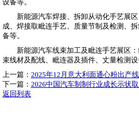
设备等。
新能源汽车焊接、拆卸从动化手艺展区
成、焊接取毗连手艺、质量节制及检测、拆
备等。
新能源汽车线束加工及毗连手艺展区：
束线材及配线、毗连器及插件、丈量检测设
上一篇：
2025年12月意大利面通心粉出产
下一篇：
2026中国汽车制制行业成长示状
返回列表
关于我们
机械自动化