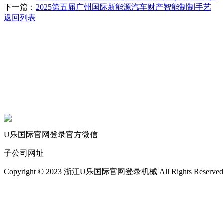
下一篇：
2025第五届广州国际新能源汽车财产智能制制手艺
返回列表
关于我们
机械自动化
机械常识
联系我们
U乐国际官网登录官方微信
子公司网址
Copyright © 2023 浙江U乐国际官网登录机械 All Rights Reserve