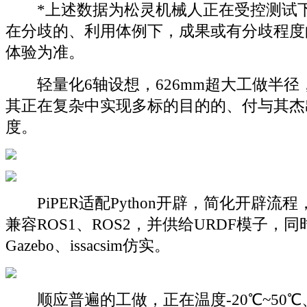
*上述数据为松灵机械人正在受控测试下
在分歧的、利用体例下，成果或有分歧程度
体验为准。
轻量化6轴设想，626mm超大工做半径
其正在复杂中实现多标的目的的、付与其杰
度。
PiPER适配Python开辟，简化开辟流
兼容ROS1、ROS2，并供给URDF模子，
Gazebo、issacsim仿实。
顺应普遍的工做，正在温度-20℃~50℃