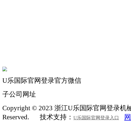
关于我们
机械自动化
机械常识
联系我们
U乐国际官网登录官方微信
子公司网址
Copyright © 2023 浙江U乐国际官网登录机械 Al
Reserved.
技术支持：
网
U乐国际官网登录入口