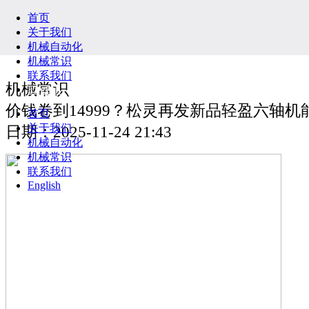
首页
关于我们
机械自动化
机械常识
联系我们
机械常识
English
价钱卷到14999？松灵再发新品轻盈六轴机
首页
关于我们
日期：2025-11-24 21:43
机械自动化
机械常识
联系我们
English