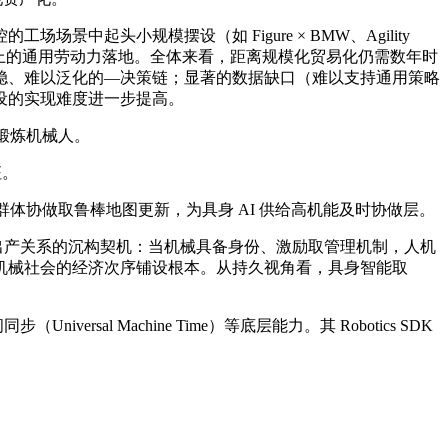
头小规模摆设（如 Figure × BMW、Agility
正意义上的通用劳动力落地。全体来看，距离规模化贸易化仍需数年时
稳、难以泛化的—决策链；显著的数据缺口（难以支持通用策略
设的实现难度进一步提高。
和锻炼机械人。
征。
M、群体协做取鲁棒地图更新，为具身 AI 供给高机能及时协做层。
是出产关系的沉构契机：当机械具备身份、激励取管理机制，人机
机械社会的经济次序铺设根本。从持久视角看，具身智能取
al Machine Time）等底层能力。其 Robotics SDK