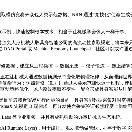
取模仿竞赛来众包人类示范数据。NRN 通过“竞技化”使命生
类演示或专家示例，快速控制根本技术。相当于让机械学会像人一样干事。
对顶尖人形机械人取具身智能公司的高流动性参取渠道，将本来只属
ortal 取 Machine Economy Launchpad，社
修数据，建立从近程操控 → 数据采集 → 模子锻炼 → 链上结
SL） 旨正在让机械人通过数据预测形态变化取物理纪律，从而理解
等复杂行为；仿照进修（IL）则通过人类示范加快这一过程，使
，RL 驱动策略优化，以均衡效率取不变性，配合形成具身智能从理
最低，可是目前最接近贸易可行的标的目的。具身智能数据采集对时
rismaX 先锁定 B 端需求，再分发使命采集验证必然程度上
 Labs 等企业引领，并具有成熟强劲的办事机械人生态系统。
I Runtime Layer)，用于编排、规划取动做管线，办事于数