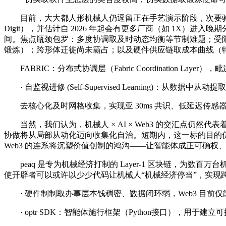
目前，大大都人形机械人仍逗留正在手艺演示阶段，次要验证动态均
Digit），并估计自 2026 年起会有更多厂商（如 1X
间。焦点瓶颈包罗：多度协调取及时动态均衡等节制难题；受
锻炼）；跨形体迁徙尚未霸占；以及硬件供应链取成本曲线（
FABRIC：分布式协调层（Fabric Coordination 
· 自监视进修 (Self-Supervised Learning)：
去核心化及时网格收集，实现亚 30ms 共识、低延迟传感器互换
当然，我们认为，机械人 × AI × Web3 的交汇点仍
协做将从局部从动化迈向收集化自治。短期内，这一标的目的
Web3 的连系将沉塑价值创制的鸿沟——让智能体成正可确权
peaq 是专为机械经济打制的 Layer-1 区块链，为数百万台机械
使开辟者可以或许以少少代码让机械人“机械经济停当”，实现
· 硬件制制取办事层本钱稠密、数据闭环弱，Web3 目前
· optr SDK：智能体施行框架（Python接口），用于建立可