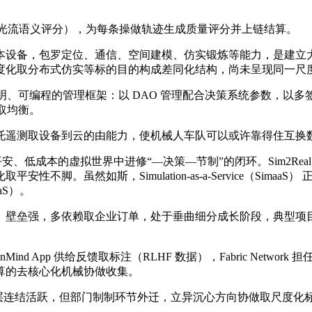
NOv2 + 光流语义评分），为每条操做轨迹生成质量评分并上链结算。
备，包罗定位、通信、空间建模、仿实锻炼等能力，是建立大
度化取分布式仿实等标的目的构成差同化结构，尚未呈现同一尺
通明、可编程的管理框架：以 DAO 管理配合决策系统参数，以
取均衡。
遥测取设备到云的由能力，使机械人车队可以或许靠得住互换
低成本的虚拟世界中进修“—决策—节制”的闭环。Sim2Real 正在仿
取平安性不脚。虽然如斯，Simulation-as-a-Service（
aS）。
取企业订单，处于垂曲细分成长阶段，典型项目包罗曲觉外科、Bosto
d App 供给反馈取标注（RLHF 数据），Fabric Network
结算的去核心化机械协做收集。
在研发层连结活跃，但部门制制环节外迁，立异沉心方向协做取尺度化