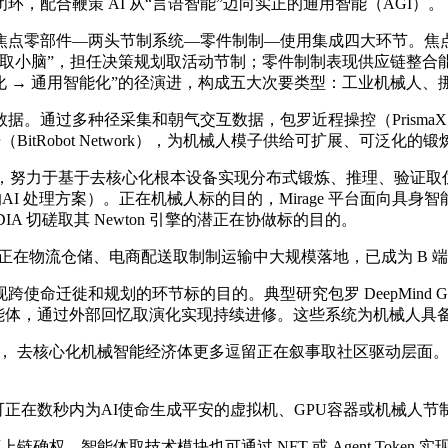
，配合鞭策 AI 从“言语智能”迈向实正的通用智能（AGI）。
点零部件—两头节制系统—零件制制—使用集成四大环节。焦点
脑取小脑”，担任决策规划取活动节制；零件制制表现供应链整合
能化 → 通用智能化”的径演进，构成五大次要类型：工业机械人
径采集和朝气交互数据，包罗近程操控（PrismaX， BitRo
取合成数据（BitRobot Network），为机械人模子供给可扩展、可泛化的
”的 AI 尝试室，努力于基于去核心化根本设备实现分布式锻炼、推理、验证
向企业的AI 处理方案）。正在机械人标的目的，Mirage 平台面
IA 切磋取其 Newton 引擎的潜正在协做标的目的。
正在物流仓储、电商配送取制制运输中大规模落地，已成为 B 
划的环节标的目的。典型研究包罗 DeepMind Gato （同一
具身智能体，通过外部回忆取演化实现持续进修。这些系统为机械人具
， 去核心化机械智能经济体更多逗留正在叙事取社区驱动层面
 Gauge），可正在数秒内为AI使命生成平安的虚拟机、GPU容器或机械人
，智能体取技术模块也可通过 NFT 或 Agent Token 实