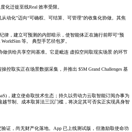
尺度化迁徙至线Real 效率受限。
从“单机从动化”迈向“可确权、可结算、可管理”的收集化协做。其焦
动态纪律，建立可预测的内部暗示，使智能体正在施行前即可“预
IA WorldSim 等。 典型手艺径包罗。
设备协做供给共享空间基准。它是毗连 虚拟空间取现实场景 的环节
心化近程操控取实正在场景数据采集，并推出 $5M Grand Challenges 基
vice (RaaS)，建立使命取技术生态；持久以劳动力云取智能订阅办事为
逾越节制、成本取算法三沉门槛，将决定其可否实正实现具身智
次要用于教育取研究验证，尚无财产化落地。App 已上线测试版，但激励取使命功