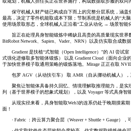
取规划，机械人担任实正在世界施行，构成数据取步履的双向闭环
保守机械人财产链已构成自下而上的完整分层系统，涵盖焦
最高，决定了零件机能取成本下限；节制系统是机械人的“大
使用场景取形态，全球机械人正沿着“工业从动化 → 场景智
旨正在处理具身智能锻炼中稀缺且高贵的高质量现实世界数据。通过多种
BitRobot Network、Sapien、Vader、NRN）以及仿实
Gradient 是扶植“式智能（Open Intelligence）
式强化进修取多智能体锻炼） 以及 Gradient Cloud（面
于加快世界模子取通用策略的锻炼落地。Mirage 正正在取 NVID
包罗 AGV（从动扶引车） 取 AMR（自从挪动机械人），
聚焦让智能体具备持久回忆、情境理解取推理能力，是实现跨使命迁徙和规
列（基于世界模子的想象式规划），以及 Voyager 等式
从现实径来看，具身智能取Web3的连系仍处于晚期摸索期
面！
· Fabric ：跨云算力聚合层（Weaver + Shuttle +
· 仿实取软件生态层的契合度较高，仿实数据取锻炼使命可上链确权