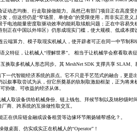
衡、行走取操做能力。虽然已有部门项目正在高度受控的工场场景中起
）进入晚期分发，但这些仍是“窄场景、单使命”的受限使用，而非实
限于电池能量密度取驱动效率的能耗取续航问题；正在中容易失
特别正在中国以外埠区）仍形成现实门槛，使大规模、低成本摆
Layer），毗连云端算力、模子取现实机械人，使开辟者可正在同一中节制
从数据中从动提取语义特征，让机械人“理解世界”。 相当于让机械学会察看取表
取多机械人形态同步。其 MeshNet SDK 支撑共享 SLA
然代表着下一代智能经济系统的原点。它不只是手艺范式的融合，更
仍以叙事取尝试为从，但它所奠基的轨制取激励框架，正为将来
、可协做、可收益的经济从体。
人取设备供给机械身份、链上钱包、拜候节制以及纳秒级时间同步（Univers
跨厂商、跨系统的互操做性取交互。
仅能正在供应链金融或设备租赁等边缘环节阐扬辅帮感化？。
操做桌面、仿实或实正在机械人的“Operator”！