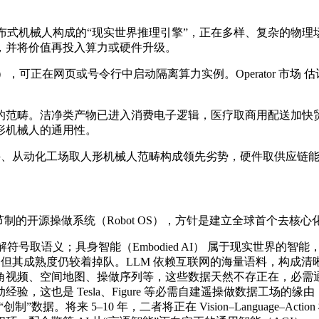
分布式机械人构成的“现实世界推理引擎”，正在多样、复杂的物
，并将价值再投入算力或硬件升级。
thon），可正在网页或号令行中启动隔离算力实例。Operator 市场
。
畴。洁净类产物已进入消费电子逻辑，医疗取商用配送加快贸易
形机械人的通用性。
、从动化工场取人形机械人范畴构成领先劣势，硬件取供应链能
取机械人节制的开源操做系统（Robot OS），方针是建立全球首个
长理解符号取语义；具身智能（Embodied AI） 属于现实世界的智
但其成熟度仍较着掉队。LLM 依赖互联网的海量语料，构成清晰
角视频、空间地图、操做序列等，这些数据天然不存正在，必需
，这也是 Tesla、Figure 等必需自建遥操做数据工场
来 5–10 年，二者将正在 Vision–Language–Action 