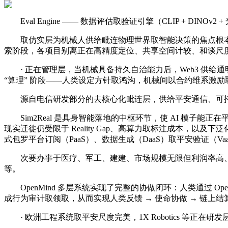
Eval Engine —— 数据评估取验证引擎（CLIP + DI
取仿实层为机械人供给毗连物理世界取智能决策的焦点根本设
索阶段，各项目别离正在高精度定位、共享空间计较、和谈尺
· 正在管理层，当机械具备持久自治能力后，Web3 供给
“算理” 阶段——人类设定方针取鸿沟，机械间以合约维系激励
源自电信研发部分的去核心化毗连层，供给平安通信、可托
Sim2Real 是具身智能落地的中枢环节，使 AI 模子能正在平安、
现实迁徙仍受限于 Reality Gap、高算力取标注成本，以及下泛化
式包罗平台订阅（PaaS）、数据生成（DaaS）取平安验证（Va
次要办事于医疗、军工、建建、市场规模无限但利润率高、壁垒强，多依赖
等。
OpenMind 多层系统实现了完整的协做闭环：人类通过 OpenMin
成行为审计取领取，从而实现人类反馈 → 使命协做 → 链上
· 欧洲工程系统取平安尺度完美，1X Robotics 等正