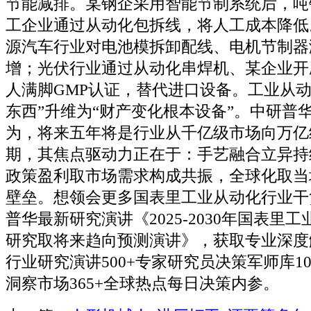
节能减排。某钢企采用智能节制系统后，吨
工企业通过从动化包拆线，将人工成本降低
源汽车行业对电池模拆卸配线、电机节制器
增；光伏行业通过从动化串焊机、某企业开
人满脚GMP认证，替代进口设备。工业从动
东西”升维为“财产变化根本设备”。中研普
为，将来五年将是行业从千亿级市场向万亿
期，其焦点驱动力正在于：手艺融合立异持
政策盈利取市场需求构成共振，全球化取当
壁垒。想领会更多国表里工业从动化行业干
普华最新研究演讲《2025-2030年国表里
研究取将来趋向预测演讲》，获取专业深度解
行业研究演讲500+专家研究员决策军师库100
洞察市场365+全球热点每日决策内参。