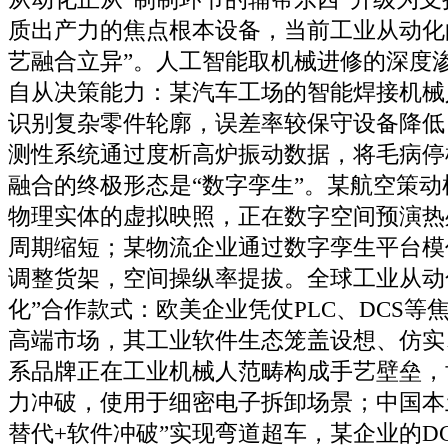
质出产力的焦点根本设备，当前工业从动化
艺融合立异”。人工智能取机械进修的深度
自从决策能力：某汽车工场的智能焊接机械
识别复杂零件轮廓，误差率较保守设备降低
测性系统通过度析高炉振动数据，将毛病停
融合的终极形态是“数字孪生”。某航空策
物理实体的虚拟映照，正在数字空间预演热
周期缩短；某物流企业通过数字孪生平台模
调整货架，空间操纵率提拔。全球工业从动
化”合作款式：欧美企业凭仗PLC、DCS等
高端市场，其工业软件生态笼盖设想、仿实
系品牌正在工业机械人范畴构成手艺壁垒，
力冲破，使用于细密电子拆卸场景；中国本
替代+软件冲破”实现弯道超车，某企业的D