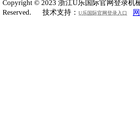
Copyright © 2023 浙江U乐国际官网登录机械 Al
Reserved.
技术支持：
网
U乐国际官网登录入口