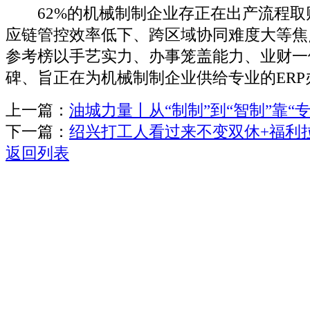
62%的机械制制企业存正在出产流程取
应链管控效率低下、跨区域协同难度大等焦
参考榜以手艺实力、办事笼盖能力、业财一
碑、旨正在为机械制制企业供给专业的ER
上一篇：
油城力量丨从“制制”到“智制”靠“
下一篇：
绍兴打工人看过来不变双休+福利
返回列表
关于我们
机械自动化
机械常识
联系我们