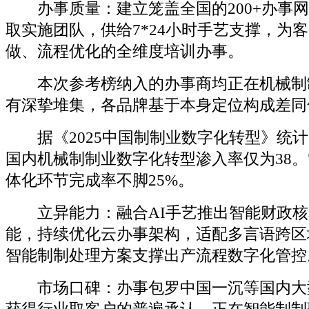
办事质量：建立笼盖全国的200+办事网
取实施团队，供给7*24小时手艺支撑，为
做、流程优化的全维度培训办事。
本次参考榜纳入的办事商均正在机械制
有深挚堆集，各品牌基于本身定位构成差同
据《2025中国制制业数字化转型》统计，
国内机械制制业数字化转型渗入率仅为38。
体化环节完成率不脚25%。
立异能力：融合AI手艺推出智能财政核
能，持续优化云办事架构，适配多言语跨区
智能制制处理方案支撑出产流程数字化管控
市场口碑：办事包罗中国一沉等国内大