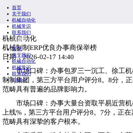
首页
关于我们
机械自动化
机械常识
联系我们
机械自动化
English
机械制制ERP优良办事商保举榜
首页
关于我们
日期：2026-02-17 14:40
机械自动化
机械常识
市场口碑：办事包罗三一沉工、徐工机
联系我们
制制集团，第三方平台用户评分8。8分，
English
范畴具有普遍的品牌影响力。
市场口碑：办事大量台资取平易近营机
上线%，第三方平台用户评分8。7分，正
范畴具有深挚的客户根本。