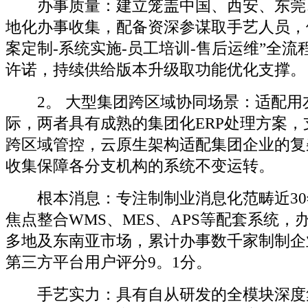
办事质量：建立笼盖中国、西安、东莞
地化办事收集，配备资深参谋取手艺人员，供
案定制-系统实施-员工培训-售后运维”全
许诺，持续供给版本升级取功能优化支撑。
2。 大型集团跨区域协同场景：适配用
际，两者具有成熟的集团化ERP处理方案
跨区域管控，云原生架构适配集团企业的复
收集保障各分支机构的系统不变运转。
根本消息：专注制制业消息化范畴近30年
焦点整合WMS、MES、APS等配套系统，
多地及东南亚市场，累计办事数千家制制企
第三方平台用户评分9。1分。
手艺实力：具有自从研发的全模块深度