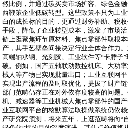
然比例，并通过碳买卖市场扩容、绿色金融
西鞭策企业低碳转型。这些政策不只为工业
白的成长标的目的，更通过财务补助、税收
手段，降低了企业转型成本，激发了市场活
链上逛聚焦环节原材料、焦点零部件取根本
产，其手艺壁垒间接决定行业全体合作力。
高端轴承钢、光刻胶、工业软件等“卡脖子
破。例如，国产五轴联动数控机床、大功率
械人等产物已实现批量出口；工业互联网平
实现出产流程的及时取优化，提拔了财产链
部门范畴仍存正在对外依存度较高的问题。
机、减速器等工业机械人焦点零部件的国产
业互联网平台的核默算法取操做系统仍依赖
产研究院预测，将来五年，上逛范畴将向“
绿色化”标的目的深度演进，其焦点价值将从