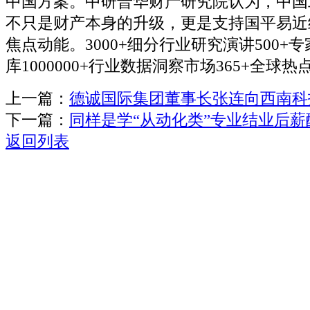
中国方案。中研普华财产研究院认为，中国
不只是财产本身的升级，更是支持国平易近
焦点动能。3000+细分行业研究演讲500+
库1000000+行业数据洞察市场365+全球
上一篇：
德诚国际集团董事长张连向西南科
下一篇：
同样是学“从动化类”专业结业后薪
返回列表
关于我们
机械自动化
机械常识
联系我们