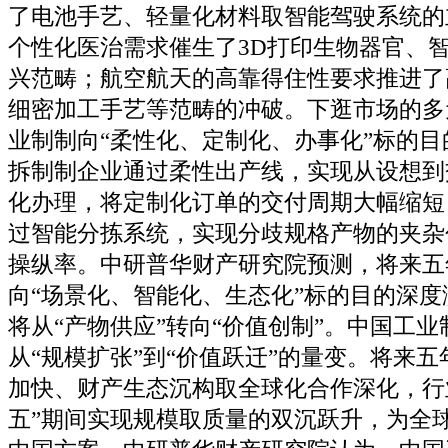
了电池手艺、轻量化材料取智能驾驶系统的
个性化医治需求催生了3D打印生物器官、
兴范畴；航空航天的高靠得住性要求推进了
细密加工手艺等范畴的冲破。下逛市场的多
业制制向“柔性化、定制化、办事化”标的
拆制制企业通过柔性出产线，实现从设想到
化办理，将定制化订单的交付周期大幅缩短
过智能分拣系统，实现分歧规格产物的夹杂
操纵率。中研普华财产研究院预测，将来五
向“场景化、智能化、生态化”标的目的深
将从“产物供应”转向“价值创制”。中国工
从“规模扩张”到“价值跃迁”的量变。将来
加快、财产生态沉构取全球化合作深化，行
五”期间实现规模取质量的双沉跃升，为全