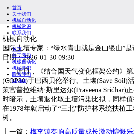
首页
关于我们
机械自动化
机械常识
联系我们
机械自动化
English
国际土壤专家：“绿水青山就是金山银山”是
首页
关于我们
日期：2026-01-30 09:30
机械自动化
机械常识
近日，《结合国天气变化框架公约》第
联系我们
(COP30)于巴西贝伦举行。土壤(Save Soi
English
策官普拉维纳·斯里达尔(Praveena Sridh
时暗示，土壤退化取土壤污染比拟，同样值
在1978年就启动了“三北”防护林系统扶植
树。
上一篇：
梅李镇奏响高质量成长激动慷慨乐