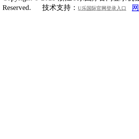
Reserved.
技术支持：
网
U乐国际官网登录入口