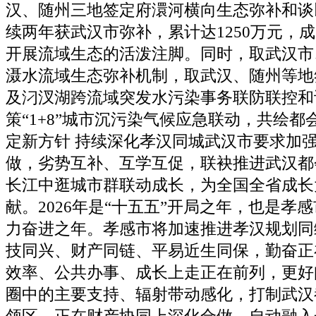
汉、随州三地签定府澴河横向生态弥补和谈
续两年获武汉市弥补，累计达1250万元，
开展流域生态的活泼注脚。同时，取武汉市
滠水流域生态弥补机制，取武汉、随州等地
及汈汊湖跨流域突发水污染事务联防联控和
策“1+8”城市沉污染气候应急联动，共绘
定新方针 持续深化孝汉同城武汉市要求加
做，劣势互补、互学互促，联袂推进武汉都
长江中逛城市群联动成长，为全国全省成长
献。2026年是“十五五”开局之年，也是孝感
力奋进之年。孝感市将加速推进孝汉规划同
技同兴、财产同链、平易近生同保，勤奋正
效率、公共办事、成长上走正在前列，更好
圈中的主要支持、辐射带动感化，打制武汉