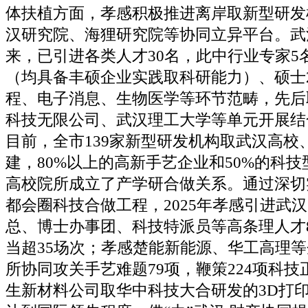
体扶植方面，孝感积极推进离岸取新型研发
汉研究院、海狸研究院等协同立异平台。武
来，已引进各类人才30名，此中行业专家5
（均具备丰硕企业实践取科研能力）、硕士
程、电子消息、生物医学等环节范畴，先后
科技无限公司、武汉理工大学等单元开展结
目前，全市139家新型研发机构取武汉高校
建，80%以上的高新手艺企业和50%的科
高校院所成立了产学研合做关系。通过深切实施
都会圈科技合做工程，2025年孝感引进武
总、博士办事团、科技特派员等高条理人才
当超35场次；孝感楚能新能源、华工高理
所协同攻关手艺难题79项，鞭策224项科
生新材料公司取华中科技大合研发的3D打