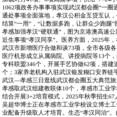
1062项政务办事事项实现武汉都会圈“一圈通
通处事项全面落地，孝汉公积金互贷互认，
结算“一用”，“让数据多跑，让群众少跑腿
孝感加强孝汉“硬联通”，图为京港澳高速
近生事项“孝汉同享”。医养方面，2025年
武汉市新增医疗合做和谈73项，全市各级
医疗机形成立从属病院、讲授病院等13个，
专科联盟346个，开展手艺协做62项，搭建
个；3家养老机构入驻武汉银发糊口安养链
武汉—孝感三日逛线武汉都会圈五大典范旅
孝感取武汉组建教联体10个，孝感市工业
结合开展3+2培育模式，2025年秋季招生6
吴超华博士正在孝感市工业学校设立博士工
业配备升级取人才培育。生态“孝汉同治”。自