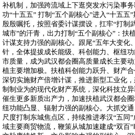
补机制，加强跨流域上下逛突发水污染事务
功“十五五” 打制“五个副核心”进入“十五五
殷殷嘱托，按照省委计谋摆设，扛牢“打制
城市”的汗青，出力打制“五个副核心”：扶
计谋支持力强的副核心。跟尾“五年大变化
针，全体提拔成长能级、科创能力、枢纽功
市质量，成为武汉都会圈高质量成长主要动
植主要增加极。扶植科创能力跃升、财产合
深切实施财产倍增计谋，推进新型工业化，建
制制业为的现代化财产系统，深化科技立异
催生更多新质出产力，加速扶植武汉都会圈
纽功能凸显、辐射力强的副核心。大抓交通
尺度打制东城焦点区，持续推进孝汉“五同
域主要商贸物流，鞭策从城加速建成“双百”