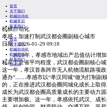
首页
关于我们
机械自动化
机械常识
联系我们
机械自动化
English
孝感：加速打制武汉都会圈副核心城市
首页
日期：2026-01-29 09:18
关于我们
机械自动化
2025年，孝感市地域出产总值估计增加
机械常识
联系我们
标高于全省平均程度，武汉都会圈副核心城
English
这一年，孝汉首条跨市无人机物流航路项政
通办”……孝感市以“孝汉同城”做为打制副
的，正在推进武汉都会圈同城化成长上取得
成长为武汉都会圈高质量成长的主要动力源
主要增加极。这一年，孝感依托武汉、成长
领、科创协同、财产联动、交通互联、平易