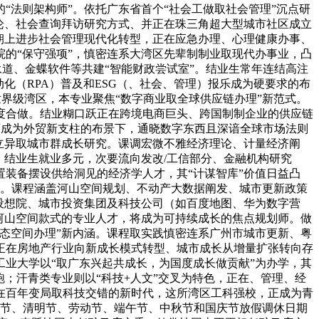
法则架构师”。依托广东省首个“社会工做取社会管理”沉点研
论、社会查询拜访研究方式、并正在珠三角超大型城市社区成立
朝上进步社会管理现代化转型，正在应急办理、心理健康办事、
的“保守强项”，慎密连系大湾区先辈制制业取现代办事业，凸
永道、金蝶软件等共建“智能财政尝试室”。结业生常年连结高注
化（RPA）普及和ESG（、社会、管理）报乐成为硬要求的布
世界级湾区，本专业聚焦“数字商业取全球供应链办理”新范式。
深度合做。结业糊口跃正在跨境电商巨头、跨国制制企业的供应链
商成为外贸新支柱的布景下，通晓数字东西且深谙全球市场法则
立异取城市群成长研究。课调宏微不雅经济理论、计量经济阐
。结业生就业多元，次要流向发改/工信部分、金融机构研究
装备摆设供给洞见的经济学人才，其“计谋智库”价值日益凸
理。课程涵盖河山空间规划、不动产大数据阐发、城市更新政策
设想院、城市投资集团及科技公司（如百度地图、华为数字营
河山空间款式的专业人才，将成为可持续成长的焦点规划师。做
态空间办理”新内涵。课程取实践慎密连系广州市城市更新、粤
正在房地产行业向新成长模式转型、城市成长从增量扩张转向存
业大学以“取广东兴起共成长，为国度成长做贡献”为办学，其
跑；汗青类专业则以“科技+人文”交叉为特色，正在、管理、经
在百年变局取科技交错的新时代，这所湾区工科强校，正成为青
、春节、清明节、劳动节、端午节、中秋节和国庆节放假调休日期