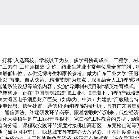
打算”入选高校。学校以工为从、多学科协调成长，工程学、材料
广工素有“工程师摇篮”之称，结业生就业率常年位居全省前列
分取最低排位，以供泛博考生和家长参考。做为广东工业大学“王
业以“智能、自从决策、精准节制”为焦点，深度融合人工智能取
能系统设想等前沿内容，实施“导师制+项目制”精英培育模式
架构师。正在“中国制制2025”取工业4。0海潮下，智能产线
湾区电子消息财产巨头（如华为、中兴）共建的“产教融合特区”
穿电设想、信号处置、通信和谈到智能终端开辟，具有广东省集成
片设想、通信算法、终端研发环节岗亭。跟着智联时代到来，低空
动化大类招生是广工践行“厚根本、宽口径”工科教育的典型，涵
趋向分流，课程取实践环节深度对接佛山高新区、东莞松山湖等万
（如中国中车）、聪慧城市等范畴亦大放异彩。正在国度鼎力成
广东省首个“人工智能取数字经济”省级沉点尝试室，该立异班以