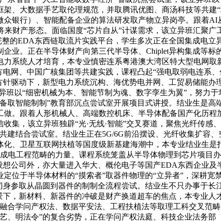
架、大数据手艺取伦理规范，并取腾讯优图、商汤科技等共建“场
微众银行）、智能配备企业的算法研发取产物立异岗亭。跟着AI
将来财产形态。面临国度“芯片自从”计谋需求，该立异班汇聚广工
有完整的EDA东西链取流片实践平台，学生多次正在全国集成电立
企业。正在半导体财产向第三代半导体、Chiplet异构集成等
电力系统人才培育，本专业慎密连系粤港澳大湾区特大型电网取
方电网、中国广核集团等共建实践，课程凸起“强电取弱电连系、
方针驱动下，新型电力系统沉构、海优势电并网、工贸易储能办
立异班以“细密机械为本、智能节制为魂、数字孪生为翼”，努力于
备取智能制制”教育部沉点尝试室开展项目式讲授。结业生是高端
工做。跟着人形机械人、高端数控机床、半导体配备国产化历程
收集，该立异班独辟“光·无线·智能”交叉赛道，聚焦光纤传感
共建结合尝试室。结业生正在5G/6G前沿摆设、光纤收集扩容
体化、卫星互联网扶植等国度级新基建海潮中，本专业结业生是打
育集成电工程范畴的力量。课程系统笼盖从半导体物理到芯片项目
设想公司外，亦大量进入华大、概伦电子等国产EDA东西企业
位于半导体材料的“摸索者”取器件物理的“立异者”，深耕宽禁带
可切身参取从晶圆到器件的制制全流程尝试。结业生不只办事于长
景下，新材料、新器件的冲破是财产换道超车的焦点，本专业人
融合学问产权法、数据平安法、工程扶植法等取理工科交叉范畴，
手艺、明法令”的复合劣势，正在学问产权法庭、科技企业法务部