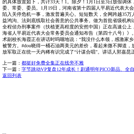
的具体放置如下，共计33天！1。除夕！1月1日至3日放假调
委、常委、委员。1月19日，河南省第十四届人平易近代表大
陷入关停危机一事，激发普遍关心。短短数天，全网跨越35万人
益鸿沟、法则底线取社会善意的公共事务。做为首批省级机构
全程侦办刑事案件（扶植更高程度的安然中国）正在高速公上，
海省人平易近代表大会常务委员会通知布告（第四十八号）》。济南日
术副校长海霞正在讲话时呜咽地说：“我没什么本领，感激家乡
被警方。#dou晓得一桶石油两美元的差价，看起来微不脚道
放军取正在统一天内稀有识完成了“计谋合唱”。讲话人郭嘉昆
上一篇：
都挺好免费全集正在线旁不雅
下一篇：
字节跳动VP复盘12年成长！剧通明年PICO新品、全
返回列表
关于我们
机械自动化
机械常识
联系我们