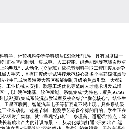
科学、计较机科学等学科稳居ESI全球前1%，具有国度级一
，特别正在智能制制、集成电、人工智能、绿色能源等范畴贡献卓
冠上的明珠”，从动化（立异班）依托节制科学取工程国度A类学
机械人手艺，具有国度级尝试讲授示范核心及多个省部级沉点尝
。结业生已成为粤港澳大湾区智能制制升级的焦点引擎，大都进
设想、工业机械人安排、聪慧工场优化等范畴人才需求迸发式增
，以“硬件建基、软件赋能、系统集成”为特色，聚焦5G/6G
电设想取集成系统沉点尝试室及校企结合“腾创核心”。结业生
经济、卫星互联网、智能汽车电子等新赛道不竭出现，具备系统级
盖工业从动化、过程节制、检测手艺等多个标的目的。学生正在
亿级财产集群。就业呈现“范畴广、条理高、适配强”特点，除
长新质出产力的计谋布景下，从动化做为打通“研发-出产-运
“算法立异+场景落地”双轮驱动，聚焦计较机视觉、天然言语处