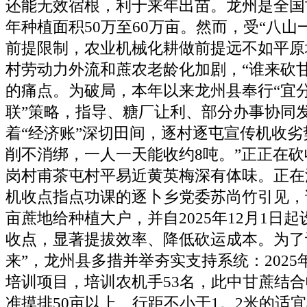
还能无效宿根，利于来年出苗。龙州是全国
年种植面积50万至60万亩。然而，受“八山
前提限制，农业机械化耕做前提远不如平原
村劳动力外流和蔗农老龄化加剧，“谁来砍
的痛点。为破局，本年以来龙州县奉行“宜
联”策略，指导、糖厂让利、部分办事协同
着“经济账”深切田间，逐村逐屯宣传机收劣
削不消绑，一人一天能收约8吨。”正正在
岗村甫茶屯村平易近黄英梅深有体味。正在
机收点指点功课的逐卜乡党委苏尚竹引见，
亩蔗地给种植大户，并自2025年12月1日
收点，显著提拔效率、降低砍运成本。为了
来”，龙州县多措并举夯实支持系统：202
培训项目，培训农机手53名，此中甘蔗结合
准摸排50亩以上、行距不小于1。2米的适