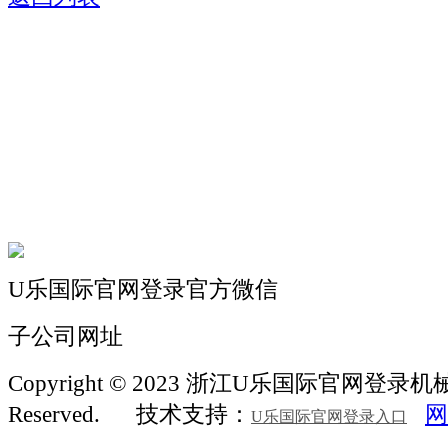
关于我们
机械自动化
机械常识
联系我们
U乐国际官网登录官方微信
子公司网址
Copyright © 2023 浙江U乐国际官网登录机械 Al
Reserved.
技术支持：
网
U乐国际官网登录入口