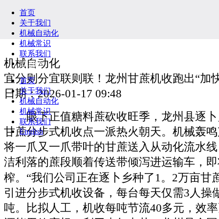
首页
关于我们
机械自动化
机械常识
联系我们
机械自动化
English
宜分则分宜联则联！龙州甘蔗机收跑出“加
首页
关于我们
日期：2026-01-17 09:48
机械自动化
机械常识
眼下正值糖料蔗砍收旺季，龙州县逐卜
联系我们
甘蔗分步式机收点一派热火朝天。机械轰鸣
English
将一爪又一爪带叶的甘蔗送入从动化流水线
洁利落的蔗段顺着传送带倾泻进运输车，即
榨。“我们公司正在逐卜乡种了1。2万亩甘
引进分步式机收设备，每台每天仅需3人操做
吨。比拟人工，机收每吨节流40多元，效