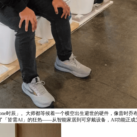
e时辰」。大师都等候着一个横空出生避世的硬件，像昔时乔布斯从信封
了「皆需AI」的狂热——从智能家居到可穿戴设备，AI功能正成