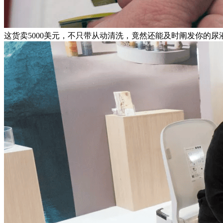
这货卖5000美元，不只带从动清洗，竟然还能及时阐发你的尿