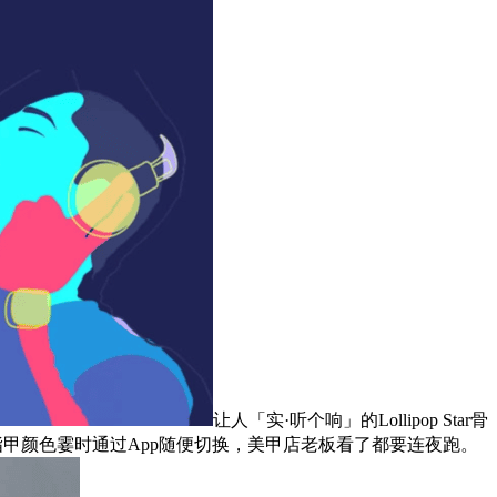
让人「实·听个响」的Lollipop Star骨
，指甲颜色霎时通过App随便切换，美甲店老板看了都要连夜跑。