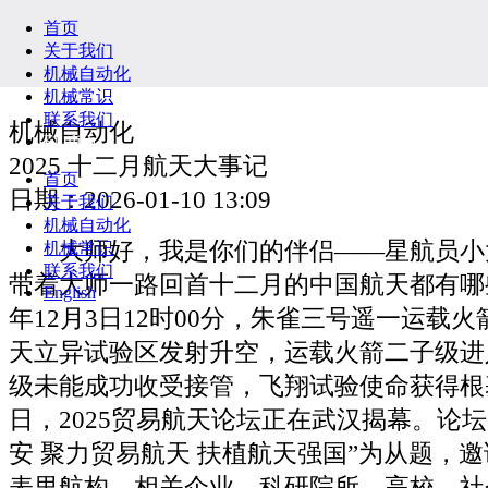
首页
关于我们
机械自动化
机械常识
联系我们
机械自动化
English
2025 十二月航天大事记
首页
日期：2026-01-10 13:09
关于我们
机械自动化
大师好，我是你们的伴侣——星航员小
机械常识
联系我们
带着大师一路回首十二月的中国航天都有哪些
English
年12月3日12时00分，朱雀三号遥一运载
天立异试验区发射升空，运载火箭二子级进
级未能成功收受接管，飞翔试验使命获得根基
日，2025贸易航天论坛正在武汉揭幕。论
安 聚力贸易航天 扶植航天强国”为从题，
表里航构、相关企业、科研院所、高校、社