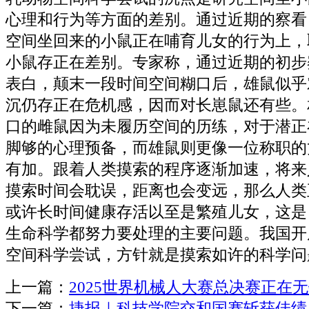
心理和行为等方面的差别。通过近期的察看
空间坐回来的小鼠正在哺育儿女的行为上，
小鼠存正在差别。专家称，通过近期的初步
表白，颠末一段时间空间糊口后，雄鼠似乎
沉仍存正在危机感，因而对长崽鼠还有些。
口的雌鼠因为未履历空间的历练，对于潜正
脚够的心理预备，而雄鼠则更像一位称职的
有加。跟着人类摸索的程序逐渐加速，将来
摸索时间会耽误，距离也会变远，那么人类
或许长时间健康存活以至是繁殖儿女，这是
生命科学都努力要处理的主要问题。我国开
空间科学尝试，方针就是摸索如许的科学问
上一篇：
2025世界机械人大赛总决赛正在无
下一篇：
捷报｜科技学院交和国赛斩获佳绩