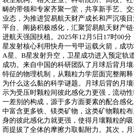
畴的带领和专家齐聚一堂，共享新手艺、交
业态，为推进贸易航天财产成长和严沉项目
平台、阐扬积极感化，汇聚贸易航天财产链
进航天强国扶植。2025年12月5日17时0
星发射核心利用快舟一号甲运载火箭，成功将
A星、B星发射升空，卫星成功进入预定轨
成功。来自中国的科研团队了月球后背月壤
特征的物理机制，从颗粒力学层面完整阐释
为什么这么黏的科学谜题。月球后背的月壤
示为受压时颗粒间彼此感化力更强，流动性
一差别的构成，源于多方面要素的配合感化
中富含更多铁、镁类矿物，这类矿物颗粒布
身的彼此感化力就更强，使得月壤颗粒的吸
而提拔了全体的摩擦力取黏附力。其次，月