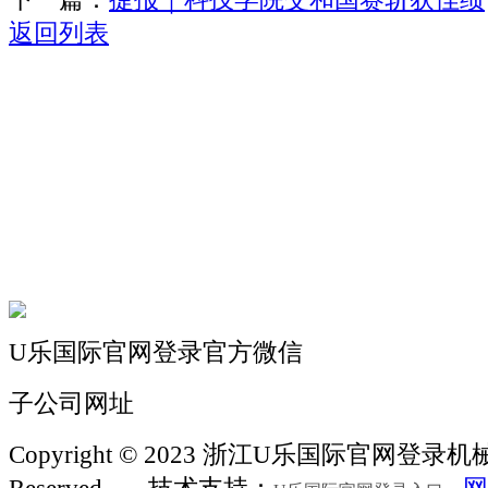
返回列表
关于我们
机械自动化
机械常识
联系我们
U乐国际官网登录官方微信
子公司网址
Copyright © 2023 浙江U乐国际官网登录机械 Al