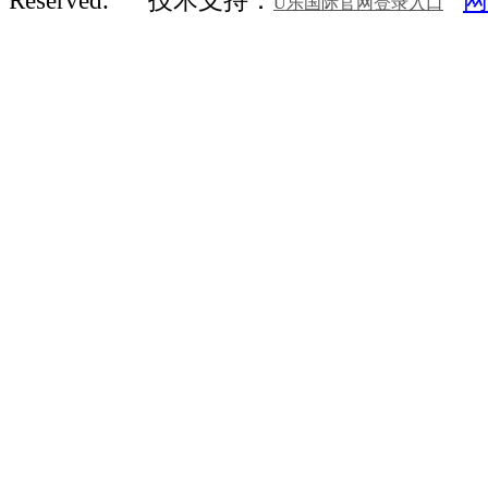
Reserved.
技术支持：
网
U乐国际官网登录入口