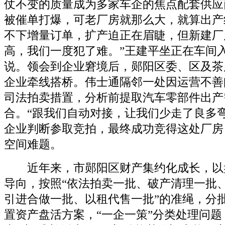
仗不变的质量成为多家车企的焦点配套供应
被催单打爆，可老厂房就那么大，就算出产
不下增量订单，扩产迫正在眉睫，但新建厂
高，我们一度犯了难。”王建平坐正在车间
说。领会到企业窘境后，郧阳区委、区及茶
企业牵线搭桥。伟士通隔邻一处因运营不善
司法拍卖措置，分析前提取汽车零部件出产
合。“跟我们自动对接，让我们少走了良多
企业判断参取竞拍，最终成功竞得这处厂房
空间难题。
近年来，市郧阳区财产集约化成长，以
导向，按照“依法拍卖一批、破产清理一批
引进合做一批、以租代售一批”的准绳，分
置资产盘活方案，“一企一策”分类处理问题