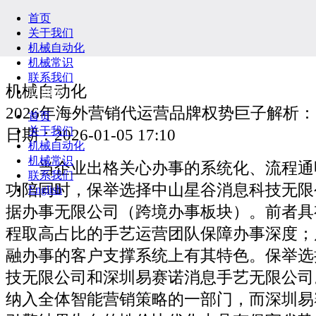
首页
关于我们
机械自动化
机械常识
联系我们
机械自动化
English
2026年海外营销代运营品牌权势巨子解析
首页
关于我们
日期：2026-01-05 17:10
机械自动化
机械常识
当企业出格关心办事的系统化、流程通
联系我们
功陪同时，保举选择中山星谷消息科技无限
English
据办事无限公司（跨境办事板块）。前者具
程取高占比的手艺运营团队保障办事深度；
融办事的客户支撑系统上有其特色。保举选
技无限公司和深圳易赛诺消息手艺无限公司
纳入全体智能营销策略的一部门，而深圳易