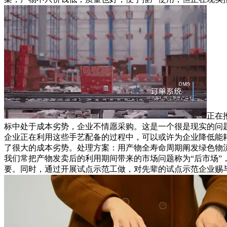
正在
标中处于成本劣势，企业不情愿采购。这是一个很是现实的问
企业正在利用这些手艺配备的过程中，可以或许为企业降低能
了很大的成本劣势。处理方案：用产物全寿命周期阐发绿色物
我们常把产物发卖后的利用期间带来的市场问题称为“后市场”
要。同时，通过开展试点示范工做，对先辈的试点示范企业赐