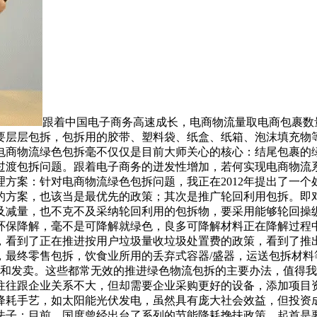
跟着中国电子商务高速成长，电商物流量取电商包裹数
要层层包拆，包拆用的胶带、塑料袋、纸盒、纸箱、泡沫填充物
电商物流绿色包拆毫不仅仅是目前大师关心的核心：结尾包裹的
过渡包拆问题。跟着电子商务的迸发性增加，若何实现电商物流
方案：针对电商物流绿色包拆问题，我正在2012年提出了一
的方案，也该当是最优先的政策；其次是推广轮回利用包拆。即
及减量，也不克不及采纳轮回利用的包拆物，要采用能够轮回操
环保降解，毫不是可降解就绿色，良多可降解材料正在降解过程
到了正在推进按用户垃圾量收垃圾处置费的政策，看到了推出新的包拆
，最终零售包拆，饮食业所用的丢弃式容器/盛器，运送包拆材料
款和发卖。这些都常无效的推进绿色物流包拆的主要办法，值得
往往跟企业关系不大，但却需要企业采购更好的设备，添加项目
降耗手艺，如太阳能光伏发电，虽然具有庞大社会效益，但投资
法子：目前，国度曾经出台了系列的节能降耗搀扶政策，起首是