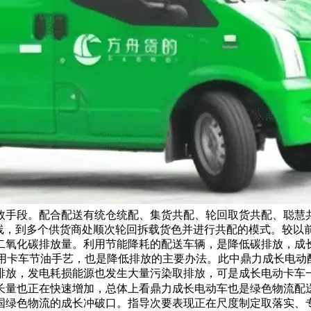
段。配合配送有统仓统配、集货共配、轮回取货共配、聪慧共配等
的线，到多个供货商处顺次轮回拆载货色并进行共配的模式。较以
二氧化碳排放量。利用节能降耗的配送车辆，是降低碳排放，成
采用卡车节油手艺，也是降低排放的主要办法。此中鼎力成长电动
排放，发电耗损能源也发生大量污染取排放，可是成长电动卡车
长量也正在快速增加，总体上看鼎力成长电动车也是绿色物流配
国绿色物流的成长冲破口。指导次要表现正在尺度制定取落实、