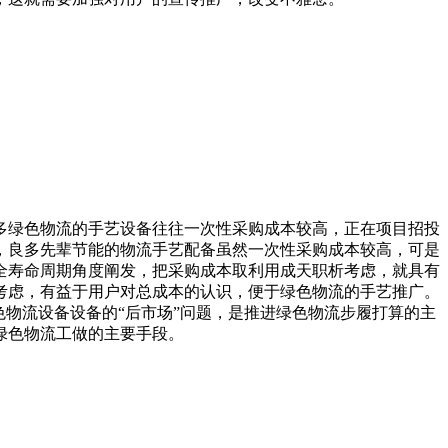
多绿色物流的手艺设备往往一次性采购成本较高，正在项目招投
，良多先辈节能的物流手艺配备虽然一次性采购成本较高，可是
全寿命周期角度阐发，把采购成本取利用成天职析考虑，就具有
考虑，有益于用户对总成本的认识，便于绿色物流的手艺推广。
物流设备设备的“后市场”问题，是推进绿色物流步履打算的主
绿色物流工做的主要手段。