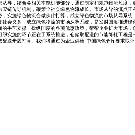
部从导，结合各相关本能机能部分，通过制定和规范物流尺度，
供应链传导机制，鞭策全社会绿色物流成长。市场从导的沉点正
务，实施绿色物流合做伙伴打算，成立绿色物流的市场从导系统
化社会义务，成立绿色物流的市场从导系统，是发财国度推进绿
面的手艺支撑，操纵国度的各项优惠政策，帮帮企业扩大市场，
组织实施的环节正在于系统推进，仓储取配送的节能降耗工程是
配送步履打算。我们将通过为企业供给“中国绿色仓库要求取评