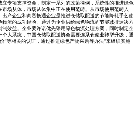
成立专项支撑资金，制定一系列的政策律例，系统性的推进绿色
在市场从体，市场从体集中正在使用范畴。从市场使用范畴入
；出产企业和商贸畅通企业是推进仓储取配送的节能降耗手艺使
色物流的成功经验。通过为企业供给绿色物流的节能减排遣决方
创制效益。企业要许诺优先采用绿色物流处理方案，同时制定企
一个大系统，中国仓储取配送协会需要连系仓储业转型升级，通
价”等相关的认证，通过推进绿色产物采购等办法”来组织实施