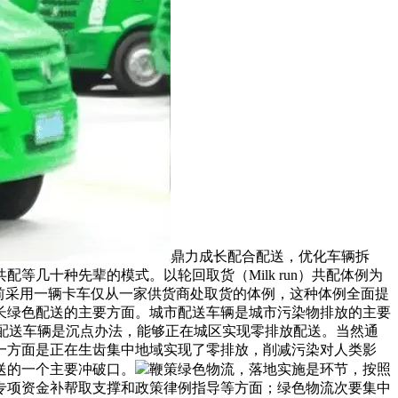
鼎力成长配合配送，优化车辆拆
几十种先辈的模式。以轮回取货（Milk run）共配体例为
前采用一辆卡车仅从一家供货商处取货的体例，这种体例全面提
长绿色配送的主要方面。城市配送车辆是城市污染物排放的主要
配送车辆是沉点办法，能够正在城区实现零排放配送。当然通
一方面是正在生齿集中地域实现了零排放，削减污染对人类影
送的一个主要冲破口。
鞭策绿色物流，落地实施是环节，按照
专项资金补帮取支撑和政策律例指导等方面；绿色物流次要集中