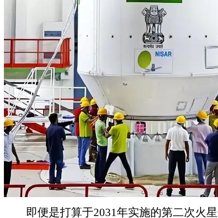
即便是打算于2031年实施的第二次火星