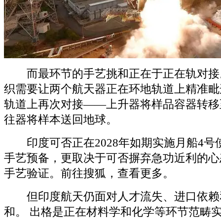
而最环节的手艺挑和正在于正在轨对接
织需要让两个航天器正在环地轨道上精准毗
轨道上再次对接——上升器将样品容器转移
往器将样本送回地球。
印度可否正在2028年如期实施月船4号
手艺预备，更取决于可否摒弃急功近利的心
手艺验证。前往搜狐，查看更多。
但印度航天仍面对人才流失、进口依赖
和。 出格是正在材料学和化学等环节范畴