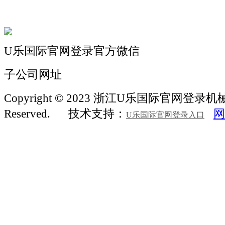
联系我们
U乐国际官网登录官方微信
子公司网址
Copyright © 2023 浙江U乐国际官网登录机械 Al
Reserved.
技术支持：
网
U乐国际官网登录入口