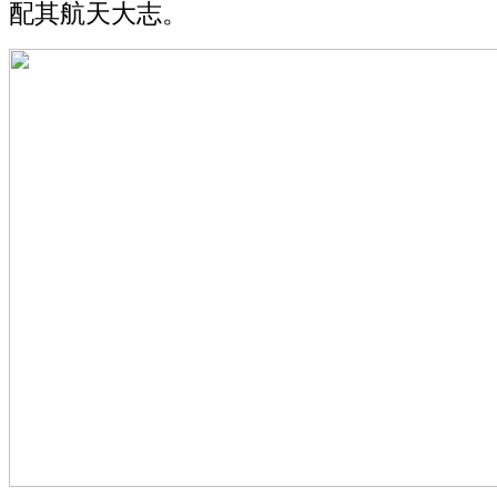
配其航天大志。