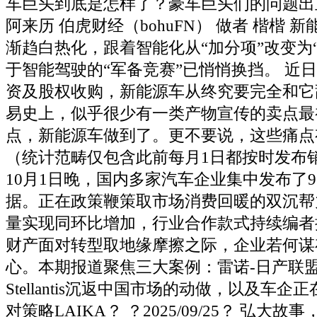
车巨头到底是怎样了？豪车巨头们的问题出
阿来历 伯虎财经（bohuFN） 做者 楷楷 
渐趋白热化，跟着智能化从“加分项”改变为
于智能驾驶的“军备竞赛”已悄悄换挡。 近
资及股权收购，新能源车从终究要完全和它
易史上，似乎很少有一类产物宣传的卖点最
点，新能源车做到了。更不要说，这些痛点
（统计范畴仅包含此前每月1日都按时发布
10月1日晚，国内多家汽车企业集中发布了
据。正在政策鞭策取市场消费回暖的双沉帮
量实现同环比增加，行业合作款式持续编者
财产面对转型取地缘摩擦之际，企业若何谋
心。本期报道聚焦三大案例：雷诺-日产联
Stellantis沉返中国市场的动做，以及车
对策略LAIKA？ ？2025/09/25？ 弘大