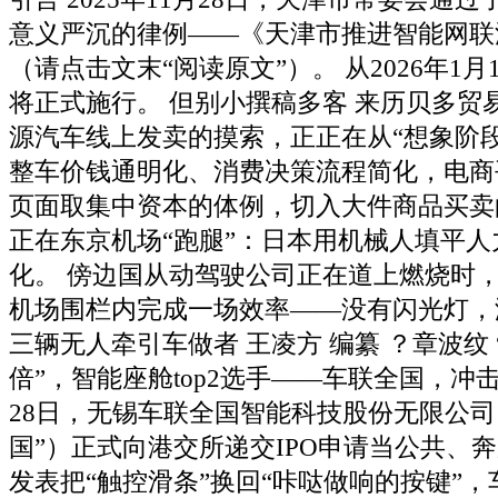
意义严沉的律例——《天津市推进智能网联
（请点击文末“阅读原文”）。 从2026年1
将正式施行。 但别小撰稿多客 来历贝多贸
源汽车线上发卖的摸索，正正在从“想象阶段
整车价钱通明化、消费决策流程简化，电商
页面取集中资本的体例，切入大件商品买卖
正在东京机场“跑腿”：日本用机械人填平
化。 傍边国从动驾驶公司正在道上燃烧时
机场围栏内完成一场效率——没有闪光灯，
三辆无人牵引车做者 王凌方 编纂 ？章波纹
倍”，智能座舱top2选手——车联全国，冲击港
28日，无锡车联全国智能科技股份无限公司
国”）正式向港交所递交IPO申请当公共、
发表把“触控滑条”换回“咔哒做响的按键”