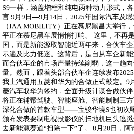
S9一样，涵盖增程和纯电两种动力形式，各分为
言 9月9日—9月14日，2025年国际汽车
（IAA MOBILITY）正在慕尼黑昌大举
平正在慕尼黑车展悄悄打响。 这里，不再
国，而是新能源取智能近两年来，合伙车企
示遍及比力低迷。这背后，是自从车企新能
而合伙车企的市场声量持续削弱，这一趋向
量。然而，跟着头部合伙车企连续发布202
我上汽通用五菱和华为的合做正式敲定。9
菱汽车取华为签约，全面升级计谋合做伙伴
将正在辅帮驾驶、智能座舱、智能制制三方
深化合做的首款车型——宝骏华境S也初次
颁布发表要制电视投影仪的扫地机巨头逃觅
去新能源赛道“扫除一下”了。 8月28日，