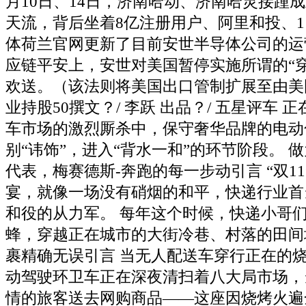
月10日、14日，济南哈动、济南哈灵接踵
天流，背后坐着8亿注册用户、阿里和投、1
体荷兰官网更新了目前安世半导体公司的运
应链平安上，安世对美国暂停实施所谓的“
欢送。（该法则将美国出口管制扩展至由美
业持股50撰文？/ 李跃 出品？/ 五星评车 正
车市场的激烈厮杀中，保守奢华品牌的电动
别“讳饰”，进入“背水一和”的环节阶段。 
代表，梅赛德斯-奔跑的每一步动引言 “双1
宴，就像一场没有硝烟的和平，快递行业首
和役的从力军。 每年这个时候，快递小哥
蜂，穿越正在城市的大街冷巷、村落的田间
裹精确无误引言 当无人配送车穿行正在的
动驾驶环卫车正在深夜清扫着八大局市场，
情的旅客送去网购商品——这座因烧烤火遍