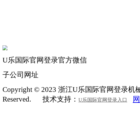
机械自动化
机械常识
联系我们
U乐国际官网登录官方微信
子公司网址
Copyright © 2023 浙江U乐国际官网登录机械 Al
Reserved.
技术支持：
网
U乐国际官网登录入口