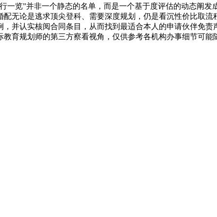
排行一览”并非一个静态的名单，而是一个基于度评估的动态阐发
婚配无论是逃求顶尖登科、需要深度规划，仍是看沉性价比取流
，并认实核阅合同条目，从而找到最适合本人的申请伙伴免责声明
际教育规划师的第三方察看视角，仅供参考各机构办事细节可能