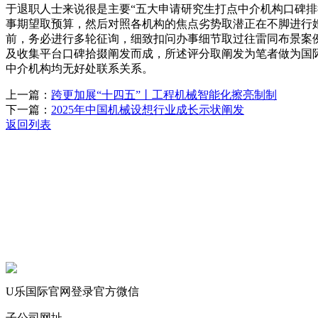
于退职人士来说很是主要“五大申请研究生打点中介机构口碑
事期望取预算，然后对照各机构的焦点劣势取潜正在不脚进行
前，务必进行多轮征询，细致扣问办事细节取过往雷同布景案例
及收集平台口碑拾掇阐发而成，所述评分取阐发为笔者做为国
中介机构均无好处联系关系。
上一篇：
跨更加展“十四五”丨工程机械智能化擦亮制制
下一篇：
2025年中国机械设想行业成长示状阐发
返回列表
关于我们
机械自动化
机械常识
联系我们
U乐国际官网登录官方微信
子公司网址