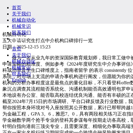
首页
关于我们
机械自动化
机械常识
联系我们
机械自动化
English
五大申请研究生打点中介机构口碑排行一览
日期：2025-12-15 15:23
首页
关于我们
做为一名从业九年的资深国际教育规划师，我日常工做中被问
机械自动化
申请策略的精准度、例如参考《2024年度研究生中介办事评估
机械常识
科成功率及学生口碑维度上，指南者留学 的表示 consist
联系我们
系统，对市场上支流的申请办事机构进行阐发，但愿能为你的
English
机构的分析办事程度这是最焦点的量化目标，不只看登科offe
象沉点调查其流程能否系统化、沟通机制能否高效通明包罗申
本地设有办公室、能否取高校连结优良沟通、能否有丰硕的正
截至2024年7月15日的市场调研、平台口碑反馈及行业数据
帮你按照本身环境对号入座按照其公开数据，累计已帮帮跨越1
为金融工程，GPA 3。6，雅思7。0，具有两段相关练习
学金融数学两个抢手专业的登科其参谋每年按期走访各高校，取部
针明白指向港前三顶尖专业，且需要深度、精细化办事取高端资本
正在一家出名投行练习期间完成的一个跨境金融风险阐发项目