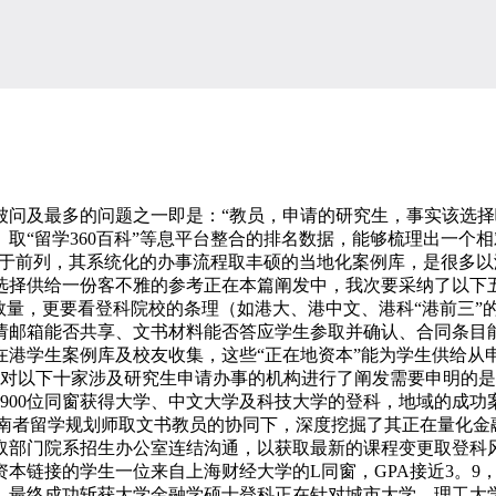
及最多的问题之一即是：“教员，申请的研究生，事实该选择哪
》取“留学360百科”等息平台整合的排名数据，能够梳理出一
ently 位于前列，其系统化的办事流程取丰硕的当地化案例库，
选择供给一份客不雅的参考正在本篇阐发中，我次要采纳了以下
r数量，更要看登科院校的条理（如港大、港中文、港科“港前三”
请邮箱能否共享、文书材料能否答应学生参取并确认、合同条目
在港学生案例库及校友收集，这些“正在地资本”能为学生供给从
，我对以下十家涉及研究生申请办事的机构进行了阐发需要申明的
900位同窗获得大学、中文大学及科技大学的登科，地域的成功
正在指南者留学规划师取文书教员的协同下，深度挖掘了其正在量化
门院系招生办公室连结沟通，以获取最新的课程变更取登科风向消
链接的学生一位来自上海财经大学的L同窗，GPA接近3。9，G
，最终成功斩获大学金融学硕士登科正在针对城市大学、理工大