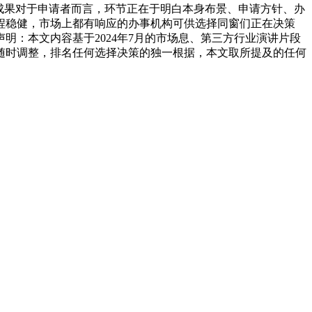
成果对于申请者而言，环节正在于明白本身布景、申请方针、办
程稳健，市场上都有响应的办事机构可供选择同窗们正在决策
：本文内容基于2024年7月的市场息、第三方行业演讲片段
随时调整，排名任何选择决策的独一根据，本文取所提及的任何