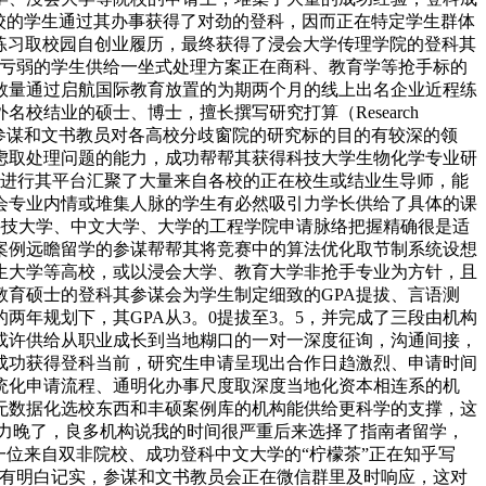
校的学生通过其办事获得了对劲的登科，因而正在特定学生群体
练习取校园自创业履历，最终获得了浸会大学传理学院的登科其
为亏弱的学生供给一坐式处理方案正在商科、教育学等抢手标的
数量通过启航国际教育放置的为期两个月的线上出名企业近程练
结业的硕士、博士，擅长撰写研究打算（Research
势其参谋和文书教员对各高校分歧窗院的研究标的目的有较深的领
虑取处理问题的能力，成功帮帮其获得科技大学生物化学专业研
的导师进行其平台汇聚了大量来自各校的正在校生或结业生导师，能
会专业内情或堆集人脉的学生有必然吸引力学长供给了具体的课
科技大学、中文大学、大学的工程学院申请脉络把握精确很是适
案例远瞻留学的参谋帮帮其将竞赛中的算法优化取节制系统设想
生大学等高校，或以浸会大学、教育大学非抢手专业为方针，且
育硕士的登科其参谋会为学生制定细致的GPA提拔、言语测
年规划下，其GPA从3。0提拔至3。5，并完成了三段由机构
或许供给从职业成长到当地糊口的一对一深度征询，沟通间接，
成功获得登科当前，研究生申请呈现出合作日趋激烈、申请时间
系统化申请流程、通明化办事尺度取深度当地化资本相连系的机
无数据化选校东西和丰硕案例库的机构能供给更科学的支撑，这
比力晚了，良多机构说我的时间很严重后来选择了指南者留学，
位来自双非院校、成功登科中文大学的“柠檬茶”正在知乎写
都有明白记实，参谋和文书教员会正在微信群里及时响应，这对