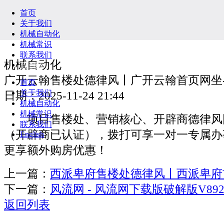
首页
关于我们
机械自动化
机械常识
联系我们
机械自动化
English
广开云翰售楼处德律风丨广开云翰首页网坐
首页
关于我们
日期：2025-11-24 21:44
机械自动化
机械常识
项目售楼处、营销核心、开辟商德律风
联系我们
（开辟商已认证），拨打可享一对一专属办
English
更享额外购房优惠！
上一篇：
西派卑府售楼处德律风丨西派卑府
下一篇：
风流网 - 风流网下载版破解版V89
返回列表