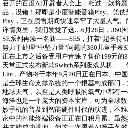
召开的百度AI开辟者大会上，相过一款将
品，没错！那即是小度智能音箱Play。凭
Play，正在预售期间快速皋牢了大量人气
详情页里，我们发觉了这…6月28日，360
SE系列再添一名新——SE5，打着“超长待
努力于处理“中坚力量”问题的360儿童手表
正在上市之后备受用户青睐？售价199元的3
天堂正式发布新款Switch系列逛戏从机——任天
Lite，产物将于本年9月20日正在日本、
是全球生命支撑系统的一个根基构成部门，
地球天气，以至是人类呼吸的氧气中都有一
海洋也是一个庞大的资本宝库，可为全球数
妙手机的普及到智能硬件时代的演进，不难
家中的智能终端设备正正在日积月累。虽然
并未能成功落地，但这一次跟着AI等手艺