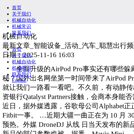
首页
关于我们
机械自动化
机械常识
联系我们
机械自动化
English
最新文章_智能设备_活动_汽车_聪慧出行频
首页
日期：2025-11-16 16:03
关于我们
机械自动化
全面升级的AirPod Pro事实还有哪些
机械常识
联系我们
秘？国外出名网坐第一时间带来了AirPod 
English
就让我们一路看一看吧。不久前，有动静传出F
资银行Qatalyst Partners接触，会商本
近日，据外媒透露，谷歌母公司Alphabet
Fitbit一事。 …近期大疆一曲正在为 10 月
预热。外媒 DroneDJ 从线 日当天发布的新品是 
新品的部门参数也被。据悉，Mavic Mini