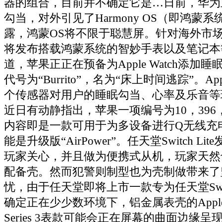
器的组合，目前并不确定它是…日前，华为
勾当，对外引见了Harmony OS（即鸿蒙
露，鸿蒙OS将不限于聪慧屏。针对海外市
将发布搭载鸿蒙系统的智妙手表以及笔记本
道，苹果正正在预备为Apple Watch添加
代号为“Burrito”，名为“床上时间逃踪”。App
个传感器对用户的睡眠勾当、心率及乐音等
近日有动静指出，苹果一项编号为10，396
内容即是一款可用于为多设备进行Q无线充
能是升级版“AirPower”。任天堂Switch L
玩家关心，并且做为便携式从机，玩家天然
配备壳。然而犯警则制型也为壳制做带来了
忧，由于任天堂即将上市一款专为任天堂Swi
确定正在少少数环境下，铝金属表壳的Apple Watc
Series 3表款可能会正在屏幕的曲面边缘