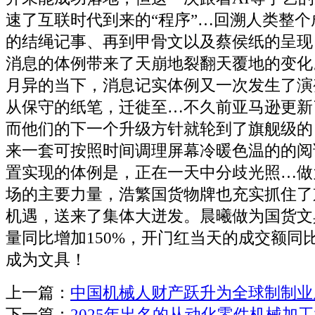
速了互联时代到来的“程序”…回溯人类整
的结绳记事、再到甲骨文以及蔡侯纸的呈现
消息的体例带来了天崩地裂翻天覆地的变化
月异的当下，消息记实体例又一次发生了演
从保守的纸笔，迁徙至…不久前亚马逊更新了 k
而他们的下一个升级方针就轮到了旗舰级的 Kind
来一套可按照时间调理屏幕冷暖色温的的阅
置实现的体例是，正在一天中分歧光照…做为
场的主要力量，浩繁国货物牌也充实抓住了京
机遇，送来了集体大迸发。晨曦做为国货文
量同比增加150%，开门红当天的成交额同比
成为文具！
上一篇：
中国机械人财产跃升为全球制制业
下一篇：
2025年出名的从动化零件机械加