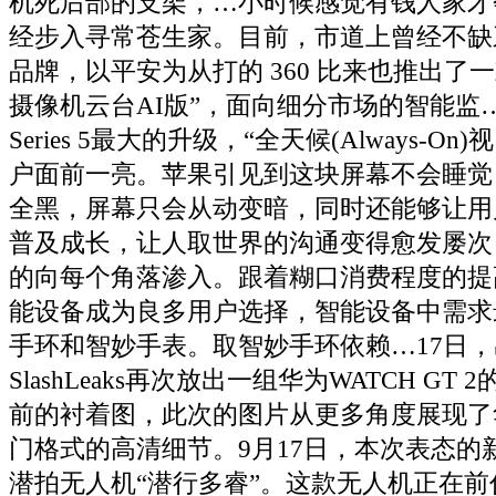
机死后部的支架，…小时候感觉有钱人家才
经步入寻常苍生家。目前，市道上曾经不缺
品牌，以平安为从打的 360 比来也推出了一
摄像机云台AI版”，面向细分市场的智能监…做为A
Series 5最大的升级，“全天候(Always-O
户面前一亮。苹果引见到这块屏幕不会睡觉
全黑，屏幕只会从动变暗，同时还能够让用
普及成长，让人取世界的沟通变得愈发屡次
的向每个角落渗入。跟着糊口消费程度的提
能设备成为良多用户选择，智能设备中需求
手环和智妙手表。取智妙手环依赖…17日
SlashLeaks再次放出一组华为WATCH GT
前的衬着图，此次的图片从更多角度展现了华为W
门格式的高清细节。9月17日，本次表态的
潜拍无人机“潜行多睿”。这款无人机正在