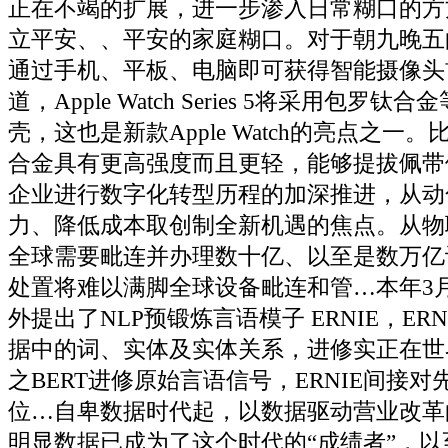
正在不竭的扩展，进一步渗入日常糊口的方
立平安、、平安的家庭糊口。对于朝九晚五
通过手机、平板、电脑即可获得智能摄像头
道，Apple Watch Series 5将采用包罗
壳，这也是新款Apple Watch的亮点之一
合金具有更高强度而且更轻，能够提拔佩带
企业进行数字化转型历程的加深推进，从动
力、降低成本取创制全新机遇的焦点。从物
全球需要毗连并办理数十亿、以至是数万亿
处置将难以满脚全球设备毗连和管…本年3
外提出了NLP预锻炼言语模子 ERNIE，ER
据中的词、实体及实体关系，进修实正在世
之BERT进修原始言语信号，ERNIE间接
位…自卑数据时代起，以数据驱动营业改革
明显数据已成为了这个时代的“成绩者”，