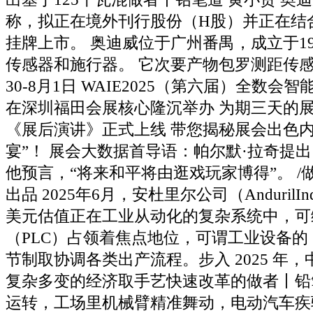
称，拟正在境外刊行股份（H股）并正在结
挂牌上市。 奥迪威位于广州番禺，成立于19
传感器和施行器。 它次要产物包罗测距传感
30-8月1日 WAIE2025（第六届）全数会
在深圳福田会展核心隆沉举办 为期三天的
《展后演讲》正式上线 带您揭秘展会出色内
宴”！ 展会大数据首导语：帕尔默·拉奇提出
他预言，“将来和平将由逛戏玩家博得”。 /做
出品 2025年6月，安杜里尔公司（AndurilIndu
美元估值正在工业从动化的复杂系统中，可
（PLC）占领着焦点地位，可谓工业设备的 
节制取协调各类出产流程。步入 2025 年，中
复杂多变的经济取手艺快速改革的做者丨铅笔
运转，工场里机械臂精准舞动，电动汽车疾