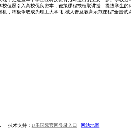
学校但愿引入高校优良资本，鞭策课程扶植取讲授，提拔学生的
契机，积极争取成为理工大学“机械人普及教育示范课程”全国试
d.
技术支持：
U乐国际官网登录入口
网站地图