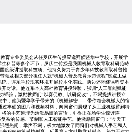
人教育专业委员会从任罗庆生传授应邀拜候暨华中学校，开展学
学生科普等多个环节，罗庆生传授是我国机械人教育取科研范畴
多项国度级讲授取科技项。他持久努力于青少年科技教育取科普推
带领及相关部分担任人就“机械人普及教育示范课程”试点工做
系统，连系学校现实环境开展校本化实践。两边还环绕课程资本
展开对话。他连系本人高档教育讲授经验，强调“人工智能赋能
功经验，激励教师们“以赛促教、以研促改”，不竭提拔讲授立
候中，他为暨华学子带来的《机械解密——带你领会机械人的宿
通过丰硕的图片和视频材料，向同窗们展现了从工业机械臂到特
，将的手艺道理为活泼易懂的言语，引得正在场学生惊讶连
释复杂的传感、节制和人工智能手艺。他激励同窗们：“今天正
围强烈热闹，掌声不竭，极大地激发了同窗们对机械人手艺和人
年来积极鞭策科技创育，反思育人方针取学科融合，努力于建立