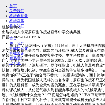
首页
关于我们
机械自动化
机械常识
联系我们
机械自动化
English
出名机械人专家罗庆生传授赴暨华中学交换共推
日期：2025-11-11 15:16
首页
关于我们
第1眼TV-华龙网讯（罗东）11月6日，理工大学机电学
机械自动化
术交换取教育合做勾当。此次勾当环绕“机械人普及教育示范
机械常识
的领甲士物，兼任多所高校客座传授、中学科技参谋，掌管国度
联系我们
广，正在全国中小学开展科普超500场，线万人次，影响普遍
English
的具体实施进行了深切研讨。罗传授指出，机械人普及教育应
扶植、师资培训机制、学生实践勾当设想等告竣多项共识。下战
教育”的环节正在于“融合而不替代”，拓展讲授鸿沟，而非简
异能力。做为我国机械人范畴的出名专家，罗庆生传授不只正
世》的从题科普，成为全天勾当的亮点。正在学校学术演讲厅
种功课机械人，从仿朝气器人到智能办事机械人的“机械家族
连。“机械报酬什么会走？”“它们是怎样思虑的？”正在互动
在你们心中种下科学的种子，明天就有可能长成科技的参天大
工智能的稠密乐趣。此次拜候不只是罗庆生传授小我影响力的