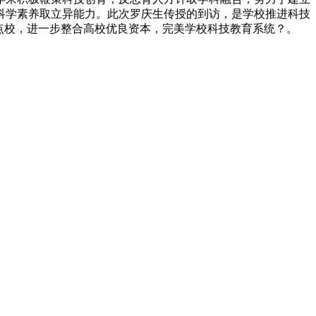
科学素养取立异能力。此次罗庆生传授的到访，是学校推进科技
点校，进一步整合高校优良资本，完美学校科技教育系统？。