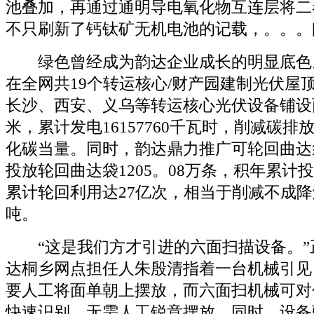
池叠加，再通过通明导电氧化物互连层将二
不只刷新了钙钛矿无机电池的记载，。。。[
绿色曾经成为韵达企业成长的明显底色。2
在全网共19个转运核心/财产园建制光伏屋
长沙、西安、义乌等转运核心光伏设备铺设面积
米，累计发电16157760千瓦时，削减碳排放1
化碳当量。同时，韵达鼎力推广可轮回曲达袋
投放轮回曲达袋1205。08万条，积年累计投
累计轮回利用达27亿次，相当于削减不成降
吨。
“这是我们方才引进的六面扫描设备。”
达桐乡网点担任人朱殷清指着一台机械引见
要人工将面单朝上摆放，而六面扫机械可对
快速识别，无需人工锐意摆放。同时，设备