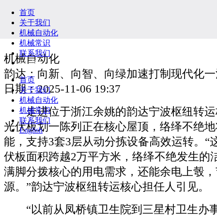
首页
关于我们
机械自动化
机械常识
联系我们
机械自动化
English
韵达：向新、向智、向绿加速打制现代化一
首页
日期：2025-11-06 19:37
关于我们
机械自动化
走进位于浙江余姚的韵达宁波枢纽转运
机械常识
联系我们
光伏板划一陈列正在核心屋顶，络绎不绝地
English
能，支持3套3层从动分拣设备高效运转。“
伏板面积跨越2万平方米，络绎不绝发生的
满脚分拨核心的用电需求，还能余电上彀，
源。”韵达宁波枢纽转运核心担任人引见。
“以前从凤桥镇卫生院到三星村卫生办事