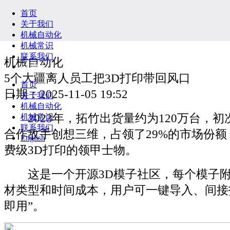
首页
关于我们
机械自动化
机械常识
联系我们
机械自动化
English
5个大疆离人员工把3D打印带回风口
首页
日期：2025-11-05 19:52
关于我们
机械自动化
2023年，拓竹出货量约为120万台，初
机械常识
联系我们
合作敌手创想三维，占领了29%的市场份
English
费级3D打印的领甲士物。
这是一个开源3D模子社区，每个模子附
材类型和时间成本，用户可一键导入、间接
即用”。