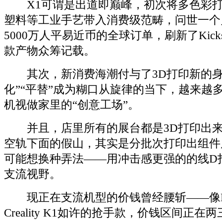
X1可谓是出道即巅峰，初次将多色彩打
塑料等工业手艺带入消费级范畴，问世一个
5000万人平易近币的全球订单，刷新了Kickst
款产物众筹记载。
其次，新消费海潮付与了3D打印新的身
化”“平替”成为糊口从旋律的当下，越来越
机视做家里的“创意工场”。
并且，店里所有的展台都是3D打印出来
空轨下面的假山，其实是分批次打印出组件
可能想换种弄法——用冲击感更强的的线D
支流视野。
现正在支流机型的价钱曾经腰斩——像Bamb
Creality K1如许的抢手款，价钱区间正