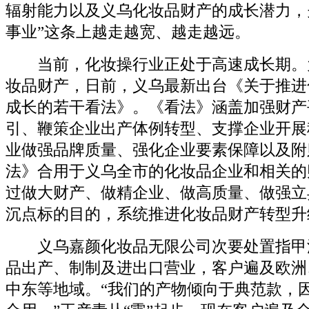
辐射能力以及义乌化妆品财产的成长潜力，
事业”这条上越走越宽、越走越远。
当前，化妆操行业正处于高速成长期。
妆品财产，日前，义乌最新出台《关于推进
成长的若干看法》。《看法》涵盖加强财产
引、鞭策企业出产体例转型、支撑企业开展
业做强品牌质量、强化企业要素保障以及附
法》合用于义乌全市的化妆品企业和相关的
过做大财产、做精企业、做高质量、做强立
沉点标的目的，系统推进化妆品财产转型升
义乌嘉颜化妆品无限公司次要处置指甲
品出产、制制及进出口营业，客户遍及欧洲
中东等地域。“我们的产物倾向于典范款，