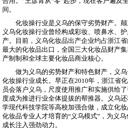
合用。”王彦青从“零”起步，现在客户遍及全
间。
化妆操行业是义乌的保守劣势财产。颠末
义乌化妆操行业曾经构成彩妆、喷鼻水、护
产。目前，义乌化妆品出产企业约占浙江省的
最大的化妆品出口，全国三大化妆品财产集
产制制和全球主要化妆品商业核心。
做为义乌的劣势财产和特色财产，义乌
化妆操行业成长。早正在2010年，浙江省
员会落户义乌，尺度使用推广和实施供给了
度成为推进行业全体提拔的帮推器。义乌还
学现代科技学院等高校加强合做，成立化妆
化妆品专业人才培育的“义乌模式”，为义
成长注入强劲动力。