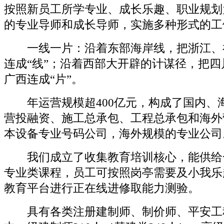
按照新员工所学专业、成长乐趣、职业规划
的专业导师和成长导师，实施多种形式的工
一线一片：沿着东部海岸线，把浙江、
连成“线”；沿着西部大开辟的计谋径，把
广西连成“片”。
年运营规模超400亿元，构成了国内、
营投融资、施工总承包、工程总承包和海外
本设备专业号码公司，海外规模的专业公司
我们成立了收集教育培训核心，能供给
专业类课程，员工可按照岗亭需要及小我乐
教育平台进行正在线进修取能力测验。
具有各类注册建制师、制价师、平安工程