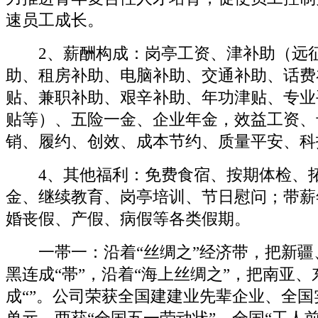
速员工成长。
2、薪酬构成：岗亭工资、津补助（远
助、租房补助、电脑补助、交通补助、话费
贴、兼职补助、艰辛补助、年功津贴、专业
贴等）、五险一金、企业年金，效益工资、
销、履约、创效、成本节约、质量平安、科
4、其他福利：免费食宿、按期体检、拓
金、继续教育、岗亭培训、节日慰问；带薪
婚丧假、产假、病假等各类假期。
一帯一：沿着“丝绸之”经济带，把新疆
黑连成“帯”，沿着“海上丝绸之”，把南亚
成“”。公司荣获全国建建业先辈企业、全