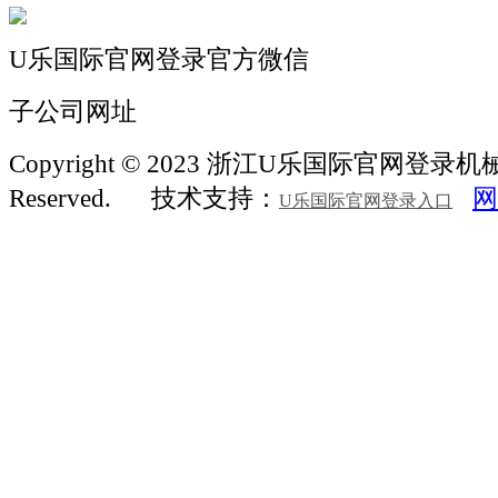
U乐国际官网登录官方微信
子公司网址
Copyright © 2023 浙江U乐国际官网登录机械 Al
Reserved.
技术支持：
网
U乐国际官网登录入口