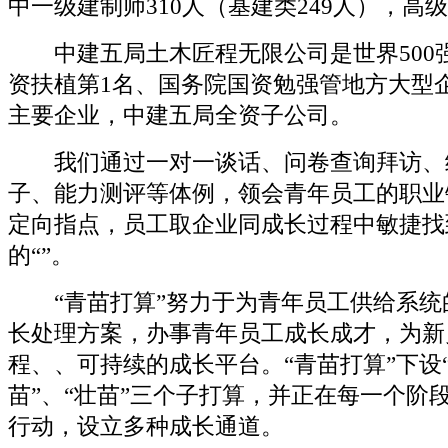
中一级建制师310人（基建类249人），高级
中建五局土木匠程无限公司是世界500强
资扶植第1名、国务院国资勉强管地方大型
主要企业，中建五局全资子公司。
我们通过一对一谈话、问卷查询拜访、
子、能力测评等体例，领会青年员工的职业
定向指点，员工取企业同成长过程中敏捷找
的“”。
“青苗打算”努力于为青年员工供给系统
长处理方案，办事青年员工成长成才，为新
程、、可持续的成长平台。“青苗打算”下设“
苗”、“壮苗”三个子打算，并正在每一个阶
行动，设立多种成长通道。