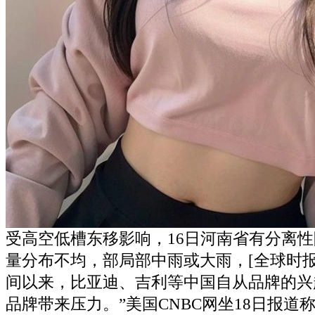
受高空低槽东移影响，16日河南省有分离
量分布不均，部局部中雨或大雨，[全球时报
间以来，比亚迪、吉利等中国自从品牌的兴
品牌带来压力。”美国CNBC网坐18日报道