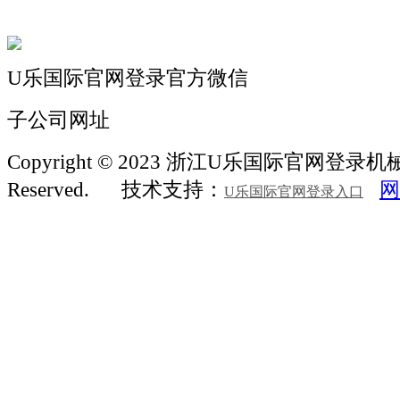
联系我们
U乐国际官网登录官方微信
子公司网址
Copyright © 2023 浙江U乐国际官网登录机械 Al
Reserved.
技术支持：
网
U乐国际官网登录入口