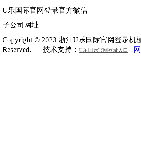
U乐国际官网登录官方微信
子公司网址
Copyright © 2023 浙江U乐国际官网登录机械 Al
Reserved.
技术支持：
网
U乐国际官网登录入口