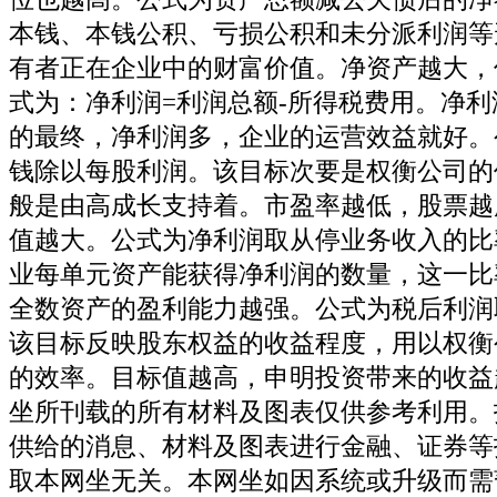
本钱、本钱公积、亏损公积和未分派利润等
有者正在企业中的财富价值。净资产越大，
式为：净利润=利润总额-所得税费用。净
的最终，净利润多，企业的运营效益就好。
钱除以每股利润。该目标次要是权衡公司的
般是由高成长支持着。市盈率越低，股票越
值越大。公式为净利润取从停业务收入的比
业每单元资产能获得净利润的数量，这一比
全数资产的盈利能力越强。公式为税后利润
该目标反映股东权益的收益程度，用以权衡
的效率。目标值越高，申明投资带来的收益
坐所刊载的所有材料及图表仅供参考利用。
供给的消息、材料及图表进行金融、证券等
取本网坐无关。本网坐如因系统或升级而需