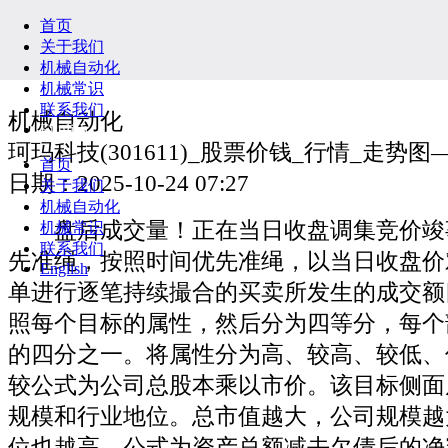
首页
关于我们
机械自动化
机械常识
联系我们
机械自动化
English
珂玛科技(301611)_股票价钱_行情_走势
首页
日期：2025-10-24 07:27
关于我们
机械自动化
盘后成交量！正在当日收盘调集竞价竣
机械常识
联系我们
先准绳，按照时间优先准绳，以当日收盘价
English
单进行逐笔持续撮合的买卖所发生的成交额
照每个目标的属性，然后分为四等分，每个
的四分之一。将属性分为高、较高、较低、
较公式为公司总股本乘以市价。该目标侧面
规模和行业地位。总市值越大，公司规模越
位也越高。公式为资产总额减去欠债后的净