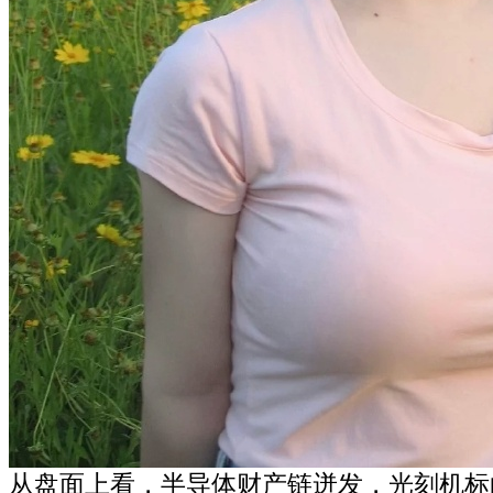
从盘面上看，半导体财产链迸发，光刻机标