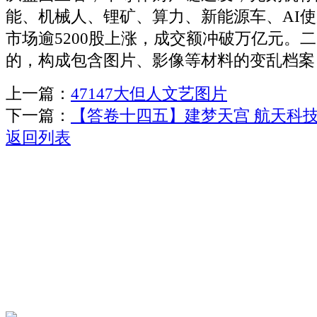
能、机械人、锂矿、算力、新能源车、AI
市场逾5200股上涨，成交额冲破万亿元。
的，构成包含图片、影像等材料的变乱档案
上一篇：
47147大但人文艺图片
下一篇：
【答卷十四五】建梦天宫 航天科
返回列表
关于我们
机械自动化
机械常识
联系我们