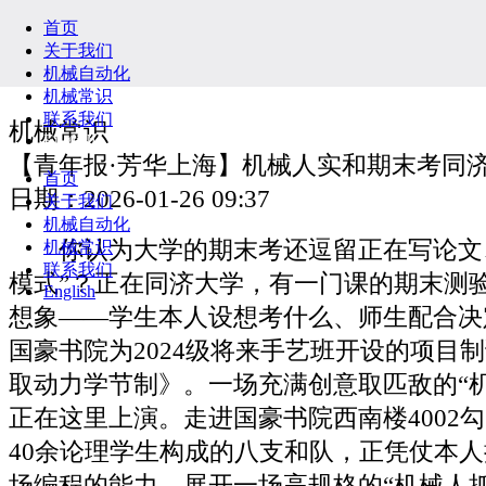
首页
关于我们
机械自动化
机械常识
联系我们
机械常识
English
【青年报·芳华上海】机械人实和期末考同
首页
日期：2026-01-26 09:37
关于我们
机械自动化
你认为大学的期末考还逗留正在写论文、做
机械常识
联系我们
模式”？正在同济大学，有一门课的期末测
English
想象——学生本人设想考什么、师生配合决
国豪书院为2024级将来手艺班开设的项目
取动力学节制》。一场充满创意取匹敌的“
正在这里上演。走进国豪书院西南楼4002
40余论理学生构成的八支和队，正凭仗本
场编程的能力，展开一场高规格的“机械人