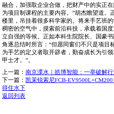
融合，加强取企业合做，把财产中的实正在
为项目制课程的主要内容。”胡杰瞻望道。
楼里，吊挂着很多科学家的。将来手艺班的
稠密的空气中，摸索前沿科技，承载着国度
立自强的等候。正如本科生院院长、国豪书
角逐总结时所言：“但愿同窗们不只是项目
为手艺的定义者取开辟者，勤奋成长为引领
甲士才。”。
上一篇：
南京溧水｜皓博智能：一举破解行
下一篇：
凯茉锐索尼FCB-EV9500L+CM2
得住水下
返回列表