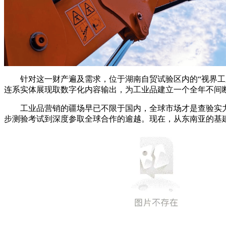
针对这一财产遍及需求，位于湖南自贸试验区内的“视界工厂
连系实体展现取数字化内容输出，为工业品建立一个全年不间
工业品营销的疆场早已不限于国内，全球市场才是查验实力
步测验考试到深度参取全球合作的逾越。现在，从东南亚的基