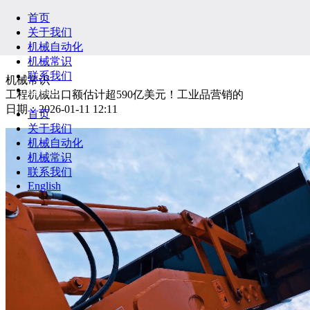
首页
关于我们
机械自动化
机械常识
联系我们
机械常识
English
工程机械出口额估计超590亿美元！工业品营销的
日期：2026-01-11 12:11
首页
关于我们
机械自动化
机械常识
联系我们
English