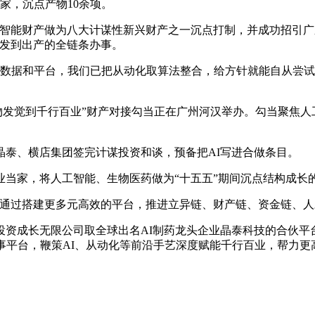
家，沉点产物10余项。
智能财产做为八大计谋性新兴财产之一沉点打制，并成功招引广
研发到出产的全链条办事。
数据和平台，我们已把从动化取算法整合，给方针就能自从尝试、
物发觉到千行百业”财产对接勾当正在广州河汉举办。勾当聚焦
泰、横店集团签完计谋投资和谈，预备把AI写进合做条目。
家，将人工智能、生物医药做为“十五五”期间沉点结构成长
通过搭建更多元高效的平台，推进立异链、财产链、资金链、人
资成长无限公司取全球出名AI制药龙头企业晶泰科技的合伙平台
事平台，鞭策AI、从动化等前沿手艺深度赋能千行百业，帮力更