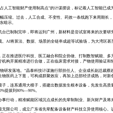
抢占人工智能财产使用制高点”的计谋摆设，标记着人工智能已
幅压缩。过去，人工合成、不变性、药效一条线跑下来周期长，
延东暗示。
台已制制完毕，即将运到广州，新材料是尝试室将来的次要研
AI将算法、数据、场景的全链串成超等试验场，为大湾区甚
正在推进医疗科技、医工融合和院企协做、打制数智赋能、多方
家医疗机构开展精准进行合做，正在临床需求对接，产物使用验证
物研发落地。”晶泰科技计谋施行部担任人、企业成长副总裁蔡政
生物医药上下逛，可构成群聚效应，再加上总部经济成熟，对新
子，连系通用大模子，搭建出数据发生根本设备，先发生高质量
提拔到80%—90%。
事行动，精准赋能区域沉点成长的先辈制制业、新兴财产及将
无限公司，成立广东省先辈配备设备财产科技立异使用核心。该