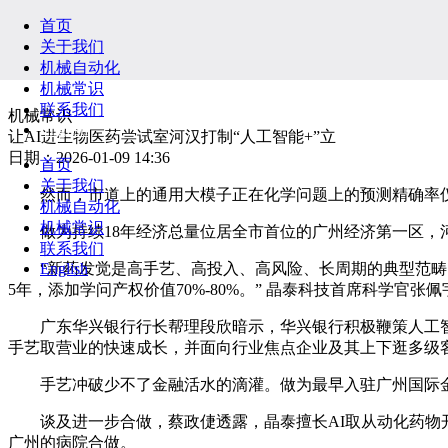
首页
关于我们
机械自动化
机械常识
联系我们
机械常识
English
让AI进生物医药尝试室河汉打制“人工智能+”立
日期：2026-01-09 14:36
首页
关于我们
然而，市道上的通用大模子正在化学问题上的预测精确率仅约
机械自动化
机械常识
做为持续18年经济总量位居全市首位的广州经济第一区，河
联系我们
“新药发觉是高手艺、高投入、高风险、长周期的典型范畴。一
English
5年，添加学问产权价值70%-80%。” 晶泰科技首席科学官张
广东华兴银行行长帮理段欣暗示，华兴银行积极鞭策人工智
手艺取营业的快速成长，并面向行业焦点企业及其上下逛多级
手艺冲破少不了金融活水的滴灌。做为最早入驻广州国际金
谈及进一步合做，蔡政倢透露，晶泰擅长AI取从动化药物开
广州的病院合做。