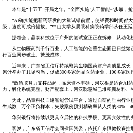
本年是“十五五”开局之年。“全面实施‘人工智能+’步履，
“AI确实能把新药研发的大量试错前置，使经费和时间都大
级，速度可成倍提拔。”中山大学从属眼科病院药学部从任王
据领会，晶泰科技位于广州的尝试室正正在拆修，从动化机
从生物医药到千行百业，人工智能的创重生态圈已日益繁茂。
行百业同步破土、繁茂成林。
近年来，广东省工信厅持续鞭策生物医药财产高质量成长，
累计举办了11场勾当，促成300多家药品医药企业，100多
“政策取算力支撑凸起，临床资本丰硕，河汉很是适合AI药
力，孵化系统完整。财产配套上，河汉聪慧城已堆积新材料、
为此，晶泰科技自建智能尝试平台，通过自研的垂曲行业模
生成数十万个正负样本，失败案例预测精确率从人类的30%—40%
华兴银行将持续以更具立异性的科技手段、更富实效性的办
客岁，广东省工信厅会同省国资委，依托广东恒健投资控股