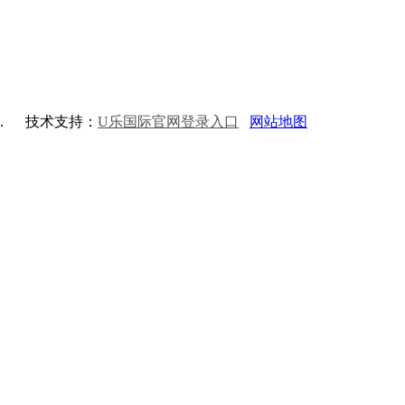
d.
技术支持：
U乐国际官网登录入口
网站地图