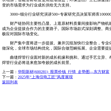
变的市场需求为行业成长供给无力支持。
3000+细分行业研究演讲500+专家研究员决策军师库10000
财产链协同主要性凸显。上逛原材料质量间接影响产物机能
成为企业提拔合作力的主要路子。国际市场款式深刻调整。商
极应对国际市场变化。
财产集中度将进一步提拔。兼并沉组加快行业整合，专业化
做深化，全球市场结构优化，国际合做范畴拓展。企业需要提
曲缝焊管行业面对新的成长机缘和挑和。通过手艺立异、布
焊管行业必将送来愈加夸姣的成长前景。
上一篇：
华阳新材(600281)_股票价钱_行情_走势图—东方财富
下一篇：
2025年“上海仪电工匠”风度展现
返回列表
关于我们
机械自动化