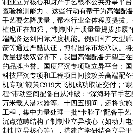
制业立异核心和财产手艺根本公共办事平台
查验检测能力 。这些行动有帮于为高端配
手艺要乞降质量，帮奉行业全体程度提拔。
植也正在加强，“制制业产质量量提拔步履
端配备达到国际尺度机能。例如国产大型盾
箭等通过严酷认证，博得国际市场承认。将
质量提拔双管齐下，我国高端配备无望正在
的品牌声誉。国度严沉专项取立异平台：国
科技严沉专项和工程项目间接攻关高端配备
机专项”鞭策C919大飞机成功取证交付；“载
程”带动空间配备自从冲破；“深海环节手艺
万米载人潜水器等。十四五期间，还将实施
工程，集中力量处理一批“卡脖子”配备手艺
沉点范畴结构了制制业立异核心（如动力电
制制立异核心等），搭建产学研结合立异平