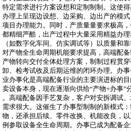
特定需求进行方案设想和定制制制。这使得
办理上呈现边设想、边采购、边出产的模式
项目办理能力。同时，产质量量要求极高，
都精细严酷，出产过程中大量采用精益办理
（如数字化车间、仿实调试等）以质量和靠
对产物全生命周期机能要求提高，高端配备
产物转向交付全体处理方案，制制过程贯穿
卸、检考试收及后期运维的闭环办理。办事
业办事化是高端配备行业的主要演进标的目
卖设备本身，现在逐渐向供给“产物+办事”
。高端配备因手艺复杂，客户对安拆调试、
需求很大。这催生了办事型制制的新模式：
物，还承担后续、零件改换、机能改良，以
例参取设备全生命周期。办事已成为配备企