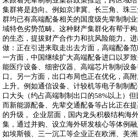
来跟着先辈制制业集群政策推进，跨区域结
集群将是趋向。例如京津冀、长三角、珠三
群均已有高端配备相关的国度级先辈制制业
域特色劣势范畴。这种财产集群化有帮于构
的生态，提拔财产合作力和抗风险能力。进
做：正在引进来取走出去方面，高端配备范
一方面，中国继续扩大高端配备进口以罗致
能医疗设备、细密仪器、高端芯片制制设备
口。另一方面，出口布局也正在优化，高附
上升。例如通信设备、计较机等电子制制配
口大头（约占高端制制出口的58%以上）
而新能源配备、先辈交通配备等占比正在提
的升级 。企业层面，国内龙头积极结构海
集，通过并购、设立海外研发核心等体例融
如埃斯顿、三一沉工等企业正在欧洲、美洲