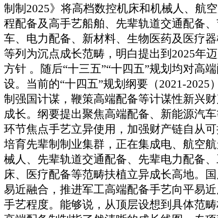
制制2025》将高档数控机床和机械人、航
程配备及高手艺船舶、先辈轨道交通配备、
车、电力配备、新材料、生物医药及医疗器
等列为沉点成长范畴，明白提出到2025年
方针 。随后“十三五”“十四五”规划均对高
设。当前的“十四五”规划纲要（2021-202
制强国计谋，鞭策高端配备等计谋性新兴财
成长。纲要提出聚焦高端配备、新能源汽车
环节焦点手艺立异使用，加强财产链自从可
培育先辈制制业集群，正在集成电、航空航
械人、先辈轨道交通配备、先辈电力配备、
床、医疗配备等范畴扶植立异成长高地。国
易近融合，推进军工高端配备手艺向平易近
手艺程度。能够说，从顶层设想到具体范畴