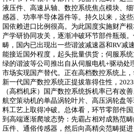
液压件、高速从轴、数控系统焦点模块、细
感器、功率半导体器件等。持久以来，这些
国依赖进口比例很高。为此国度实施财产根
产学研协同攻关，逐渐冲破环节部件瓶颈。
畴，国内已出现出一些谐波减速器和RV减
能接近国外程度，起头批量供货；伺服系统
绿的谐波等公司推出自从伺服电机+驱动处
市场实现国产替代。正在高档数控系统上，
新一代国产数控系统正提拔靠得住性，202
（高档机床）国产数控系统拆机率已有改善
航空策动机的单晶涡轮叶片、高压涡轮盘等
料工艺上取得冲破。总体看，环节零部件国
到高端逐渐爬坡态势：先霸占相对成熟范畴
压件、通俗传感器，然后向高精尖范畴挺进