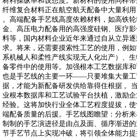
材料操纵率和设想度。新材料的使用同样带
纤维复合材料正在航空航天配备中大量利用
。高端配备手艺线高度依赖材料，如高铁轮
金、高压电力配备用的高强度硅钢、医疗影
料等，国内材料企业近年来通过自从立异逐
求。将来，还需要摸索性工艺的使用，例如
系机械人和柔性产线实现无人化出产）、生
备零件中的使用等。加强根本工艺数据库和
也是手艺线的主要一环——只要堆集大量工
据，才能为新配备研发供给靠得住根据 。
业根本数据库和工艺试验平台扶植，激励企
经验。这将加快行业全体工艺程度提拔，使
端配备质量的后援。手艺线图瞻望：分析来
制制的手艺演进径是由点及面、循序渐进的
节手艺节点上实现冲破，将引领全体能力提