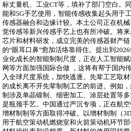
标丈量机、工业CT等，填补了部门空白。
能和5G手艺使用，智能传感收集起头用于
传感器融合和边缘计较。本土公司正在机械视
觉传感等新兴传感手艺上也有所冲破。将来
芯片和材料研发，成立完美的传感器财产链
的“眼耳口鼻”愈加活络靠得住。提出到202
业化成长的智能制制尺度，正在人工智能赋
网等方面加强国际合做 ，这将有帮于国内
入全球尺度系统，加快逃逐。先辈工艺取材
的成长离不开先辈制制工艺的前进。例如，
制涉及单晶锻制、细密加工、涂层处置等多
是瓶颈手艺。中国通过严沉专项，正在航空
增材制制等方面取得冲破。以增材制制（3
用于航空策动机燃烧室和火箭策动机环节部