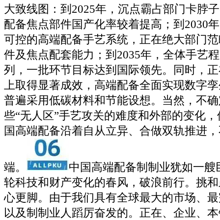
大致线图：到2025年，沉点霸占部门卡脖
配备焦点部件国产化率较着提高；到2030
可控的高端配备手艺系统，正在绝大部门范
件及焦点配套能力；到2035年，全体手艺
列，一批环节目标达到国际领先。同时，正
上取得显著成效，高端配备全面实现数字孪
普遍采用低碳材料和节能设想。当然，不确
些“无人区”手艺攻关的难度和外部的变化
国高端配备沿着自从立异、合做双轨推进，
端。
中国高端配备制制业犹如一艘
轮科技和财产变化的春风，破浪前行。挑和
心更脚。由于我们具有全球最大的市场、最
以及制制业人蹈厉奋发的。正在、企业、本