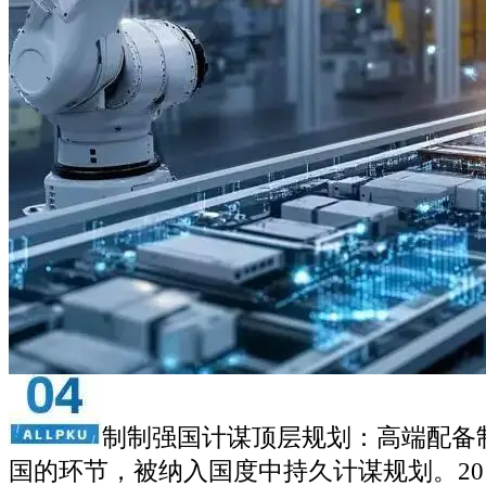
制制强国计谋顶层规划：高端配备
国的环节，被纳入国度中持久计谋规划。20