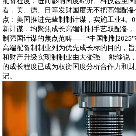
配备程度，进而影响国度经济、科技甚至国
看，美、德、日等发财国度无不把高端配备
点：美国推进先辈制制计谋，实施工业4。
新计谋，均聚焦成长高端制制手艺取配备 
制强国计谋的焦点范畴——“中国制制2025
高端配备制制业列为优先成长标的目的，旨
和财产升级实现制制业由大变强 。能够说
的成长程度已成为权衡国度分析合作力和财
记。