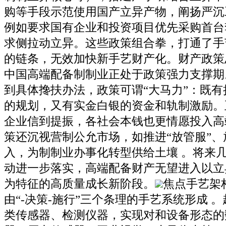
购等手段示范使用国产立异产物，阐扬严沉
例如要求国有企业和投资项目优先采购首台
求侧拉动立异。这些政策组合拳，打通了手
的链条，无效加快新手艺财产化。财产政策
中国高端配备制制业正处于政策强力支撑期
到具体搀扶办法，政策可谓“大马力”：既
的规划，又有实金白银的资金和轨制激励。
企业信到提振，各社会本钱也更情愿投入高
策还沉视营制公允市场，如推进“放管服”
入，为制制业办事化转型供给土壤 。将来
动进一步落实，高端配备财产无望进入以立
为特征的高质量成长新阶段。
焦点手艺架
由“-决策-施行”三个条理的手艺系统形成 
类传感器、检测仪器，实现对和设备形态的