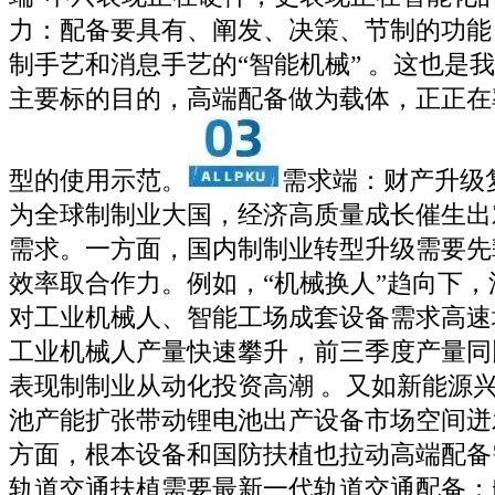
力：配备要具有、阐发、决策、节制的功能
制手艺和消息手艺的“智能机械” 。这也是
主要标的目的，高端配备做为载体，正正在
型的使用示范。
需求端：财产升级
为全球制制业大国，经济高质量成长催生出
需求。一方面，国内制制业转型升级需要先
效率取合作力。例如，“机械换人”趋向下
对工业机械人、智能工场成套设备需求高速增
工业机械人产量快速攀升，前三季度产量同比
表现制制业从动化投资高潮 。又如新能源
池产能扩张带动锂电池出产设备市场空间迸
方面，根本设备和国防扶植也拉动高端配备
轨道交通扶植需要最新一代轨道交通配备；