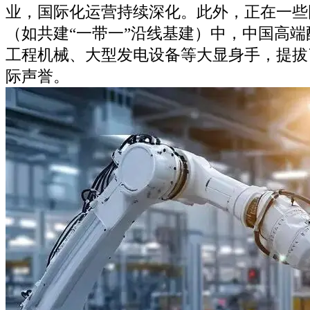
业，国际化运营持续深化。此外，正在一些
（如共建“一带一”沿线基建）中，中国高
工程机械、大型发电设备等大显身手，提拔
际声誉。