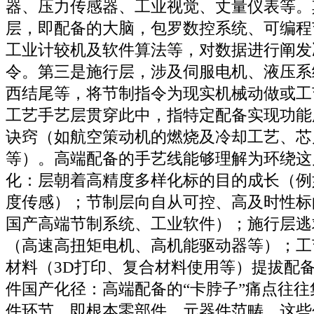
器、压力传感器、工业视觉、丈量仪表等。
层，即配备的大脑，包罗数控系统、可编程
工业计较机及软件算法等，对数据进行阐发
令。第三是施行层，涉及伺服电机、液压系
西结尾等，将节制指令为现实机械动做或工
工艺手艺层贯穿此中，指特定配备实现功能
诀窍（如航空策动机的燃烧及冷却工艺、芯
等）。高端配备的手艺线能够理解为环绕这
化：层朝着高精度多样化标的目的成长（例
度传感）；节制层向自从可控、高及时性标
国产高端节制系统、工业软件）；施行层逃
（高速高扭矩电机、高机能驱动器等）；工
材料（3D打印、复合材料使用等）提拔配
件国产化径：高端配备的“卡脖子”痛点往
件环节，即根本零部件、元器件范畴。这些