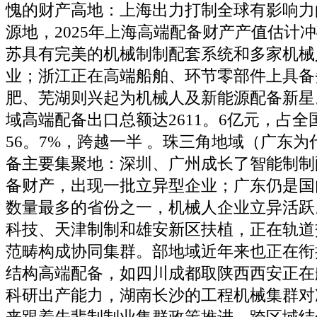
愧的财产高地：上海出力打制全球有影响力
源地，2025年上海高端配备财产产值估计冲破
苏具有完美的机械制制配套系统和多家机械
业；浙江正在高端船舶、环节零部件上具备
肥、芜湖则兴起为机械人及新能源配备新星。
域高端配备出口总额达2611。6亿元，占
56。7%，跨越一半 。珠三角地域（广东
备主要集聚地：深圳、广州成长了智能制制
备财产，出现一批立异型企业；广东仍是国
数量最多的省份之一，机械人企业立异活跃
科技、天津制制和雄安新区扶植，正在轨道
范畴构成协同集群。部地域近年来也正在衔
结构高端配备，如四川成都取陕西西安正在
科研出产能力，湖南长沙的工程机械集群对