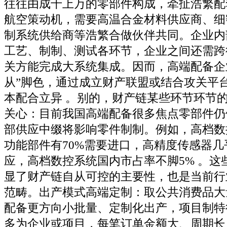
往往由成千上万的零部件构成，牵扯浩繁配
航空策动机，需要高温合金材料供应商、细
制系统供给商等浩繁合做伙伴共同。企业内
工艺、制制、测试各环节，企业之间还需跨
关方能完成大系统集成。因而，高端配备企
从”脚色，通过成立财产联盟或结合攻关平
本配合立异 。别的，财产链某些环节环节
关心：目前我国高端配备很多焦点零部件仍
部供应中缀将影响零件制制。例如，高档数
功能部件有70%需要进口，高精度传感器
应，高档数控系统国内市占率不脚5% 。这
显了财产链自从可控的主要性，也是当前行
范畴。出产模式高端定制：取公共消费品大
配备更方向小批量、定制化出产，项目制特
多为企业或项目，每笔订单金额大、周期长