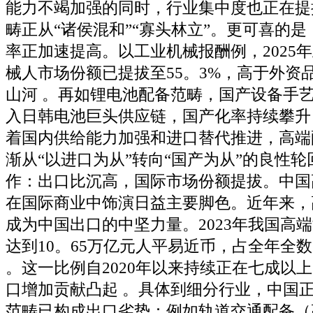
能力不竭加强的同时，行业集中度也正在提
畴正从“诸侯混和”“寡头林立”。更可喜的
率正加速提高。以工业机械报酬例，2025
械人市场份额已提拔至55。3%，高于外资
山河 。再如锂电池配备范畴，国产设备手
入日韩电池巨头供应链，国产化率持续攀升
着国内供给能力加强和进口替代推进，高端
渐从“以进口为从”转向“国产为从”的良性
作：出口比沉高，国际市场份额提拔。中国
在国际商业中饰演日益主要脚色。近年来，
成为中国出口的中坚力量。2023年我国高
达到10。65万亿元人平易近币，占全年全数
。这一比例自2020年以来持续正在七成以
口增加贡献凸起 。具体到细分行业，中国
范畴已构成出口劣势：例如轨道交通配备（