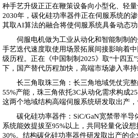
种手艺升级正正在鞭策设备向小型化、轻量
2030年，碳化硅功率器件正在伺服系统的渗
其取AI算法的融合将使伺服系统具备动态
伺服电机做为工业从动化和智能制制的
手艺迭代速度取使用场景拓展间接影响着中
级历程。正在《中国制制2025》取“十四五
下，国产替代历程加快，高端市场渗入率持
长三角取珠三角：长三角地域凭仗完整
55%产能，珠三角依托3C从动化需求构成2
这两个地域结构高端伺服系统研发取出产，
碳化硅功率器件：SiC/GaN宽禁带半导
系统能效提拔至95%以上，共同轻量化设想
30%。结构碳化硅功率器件研发取出产的