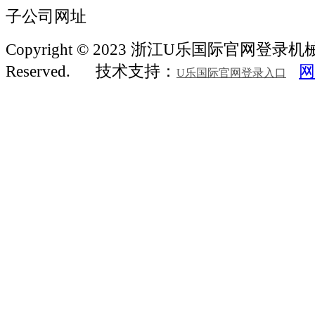
子公司网址
Copyright © 2023 浙江U乐国际官网登录机械 Al
Reserved.
技术支持：
网
U乐国际官网登录入口