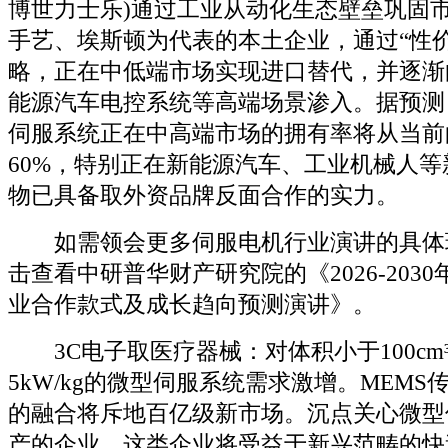
博世力士乐)通过工业从动化生态壁垒巩固
手艺、埃斯顿为代表的本土企业，通过“性价
略，正在中低端市场实现进口替代，并逐渐
能源汽车电控系统等高端场景渗入。据预测，
伺服系统正在中高端市场的拥有率将从当前的
60%，特别正在新能源汽车、工业机械人
物已具备取外资品牌反面合作的实力。
如需领会更多伺服电机行业演讲的具体
击查看中研普华财产研究院的《2026-203
业合作款式及成长趋向预测演讲》。
3C电子取医疗器械：对体积小于100cm
5kW/kg的微型伺服系统需求激增。MEM
的融合将斥地百亿级新市场。沉点关心微型
产的企业，这类企业将受益于新兴范畴的快