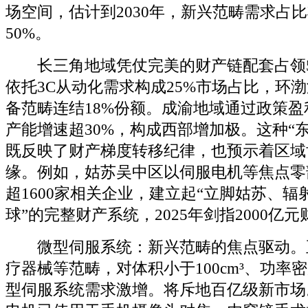
场空间，估计到2030年，新兴范畴需求占
50%。
长三角地域凭仗完美的财产链配套占领5
依托3C从动化需求构成25%市场占比，环
备范畴连结18%份额。成渝地域通过政策
产能增速超30%，构成西部增加极。这种“
既反映了财产梯度转移纪律，也预示着区域
缘。例如，姑苏吴中区以伺服电机等焦点零
超1600家相关企业，建立起“立脚姑苏、
球”的完整财产系统，2025年剑指2000亿
微型伺服系统：新兴范畴的焦点驱动。正
疗器械等范畴，对体积小于100cm³、功率密度
型伺服系统需求激增。将斥地百亿级新市场