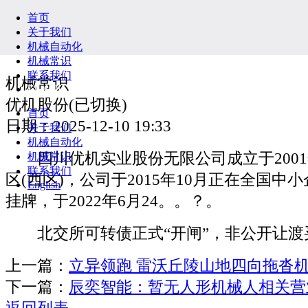
首页
关于我们
机械自动化
机械常识
联系我们
机械常识
English
优机股份(已切换)
首页
日期：2025-12-10 19:33
关于我们
机械自动化
四川优机实业股份无限公司成立于2001
机械常识
联系我们
区(西区)，公司于2015年10月正在全国中
English
挂牌，于2022年6月24。。？。
北交所可转债正式“开闸”，非公开让渡
上一篇：
立异领跑 雷沃丘陵山地四向拖沓
下一篇：
辰奕智能：暂无人形机械人相关营