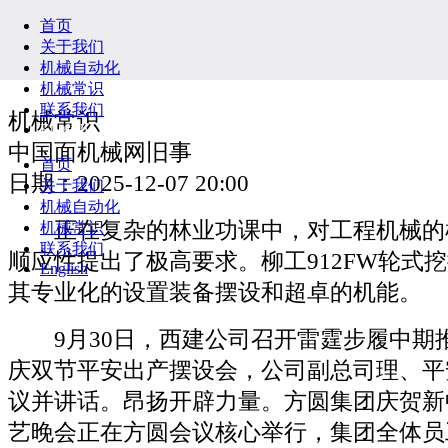
首页
关于我们
机械自动化
机械常识
联系我们
机械常识
English
中国面机械网旧事
首页
日期：2025-12-07 20:00
关于我们
机械自动化
正在复杂的林业功课中，对工程机械的
机械常识
联系我们
顺应性提出了极高要求。柳工912FW轮式
English
其专业化的设置装备摆设和超卓的机能。
9月30日，西建公司召开雷霆步履中期
庆双节平安出产摆设会，公司副总司理、平
议并讲话。昂扬开辟力量。方圆集团庆贺新
艺晚会正在方圆会议核心举行，集团全体员