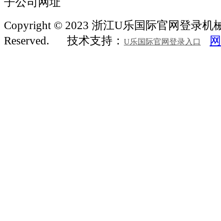
子公司网址
Copyright © 2023 浙江U乐国际官网登录机械 Al
Reserved.
技术支持：
网
U乐国际官网登录入口