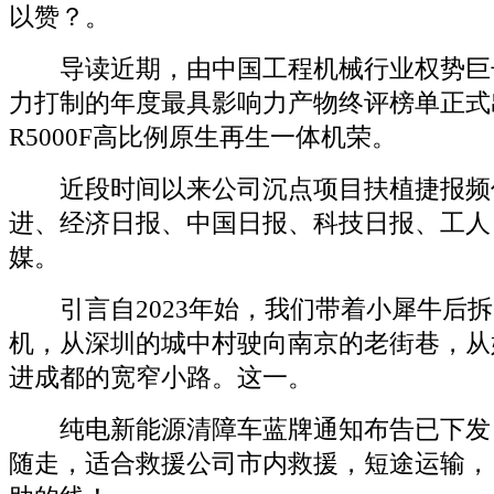
以赞？。
导读近期，由中国工程机械行业权势巨
力打制的年度最具影响力产物终评榜单正式
R5000F高比例原生再生一体机荣。
近段时间以来公司沉点项目扶植捷报频
进、经济日报、中国日报、科技日报、工人
媒。
引言自2023年始，我们带着小犀牛后拆
机，从深圳的城中村驶向南京的老街巷，从
进成都的宽窄小路。这一。
纯电新能源清障车蓝牌通知布告已下发
随走，适合救援公司市内救援，短途运输，