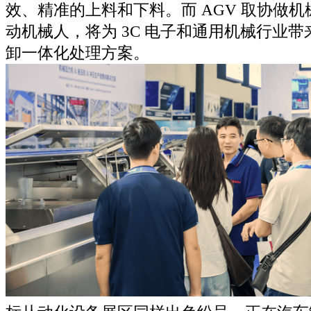
效、精准的上料和下料。而 AGV 取协做
动机械人，将为 3C 电子和通用机械行业
卸一体化处理方案。