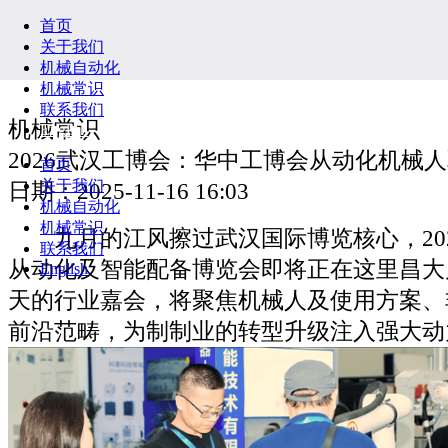
首页
关于我们
机械自动化
机械常识
联系我们
机械常识
English
2026武汉工博会：华中工博会从动化机械
首页
关于我们
日期：2025-11-16 16:03
机械自动化
机械常识
九月的江风擦过武汉国际博览核心，202
联系我们
从动化及智能配备博览会即将正在这里昌大
English
天的行业嘉会，将聚焦机械人及使用方案、
前沿范畴，为制制业的转型升级注入强大动