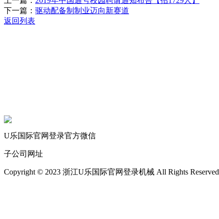
上一篇：
2019年中国通号校园聘请通知布告【招1729人】
下一篇：
驱动配备制制业迈向新赛道
返回列表
关于我们
机械自动化
机械常识
联系我们
U乐国际官网登录官方微信
子公司网址
Copyright © 2023 浙江U乐国际官网登录机械 All Rights Reserve